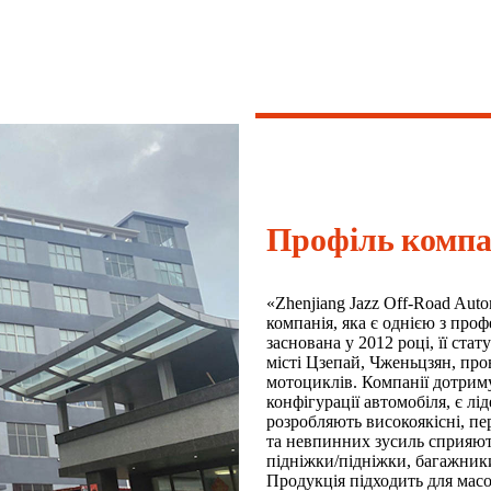
Профіль компа
«Zhenjiang Jazz Off-Road Auto
компанія, яка є однією з про
заснована у 2012 році, її ста
місті Цзепай, Чженьцзян, про
мотоциклів. Компанії дотри
конфігурації автомобіля, є лі
розробляють високоякісні, пе
та невпинних зусиль сприяют
підніжки/підніжки, багажники 
Продукція підходить для масо