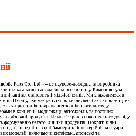
нії
mobile Parts Co., Ltd.» – це науково-дослідна та виробнича
фесійних компаній з автомобільного тюнінгу. Компанія була
тутний капітал становить 1 мільйон юанів. Ми знаходимося в
вінція Цзянсу, яке має репутацію китайської бази виробництва
муються принципів покращення зовнішнього вигляду
дерами в концепції модифікації автомобілів та постійно
рсоналізовані продукти. Більше 10 років накопиченого досвіду
ь формуванню багатої лінійки продуктів. Покриті бічні
на дах, передні та задні бампери та інші серійні аксесуари.
вих моделей, включаючи китайські, японські та