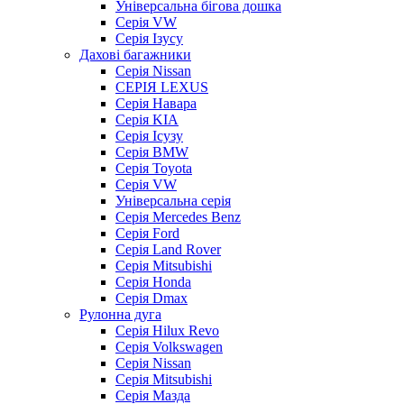
Універсальна бігова дошка
Серія VW
Серія Ізусу
Дахові багажники
Серія Nissan
СЕРІЯ LEXUS
Серія Навара
Серія KIA
Серія Ісузу
Серія BMW
Серія Toyota
Серія VW
Універсальна серія
Серія Mercedes Benz
Серія Ford
Серія Land Rover
Серія Mitsubishi
Серія Honda
Серія Dmax
Рулонна дуга
Серія Hilux Revo
Серія Volkswagen
Серія Nissan
Серія Mitsubishi
Серія Мазда