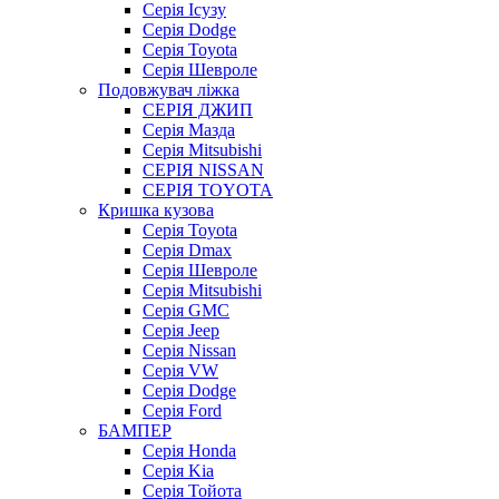
Серія Ісузу
Серія Dodge
Серія Toyota
Серія Шевроле
Подовжувач ліжка
СЕРІЯ ДЖИП
Серія Мазда
Серія Mitsubishi
СЕРІЯ NISSAN
СЕРІЯ TOYOTA
Кришка кузова
Серія Toyota
Серія Dmax
Серія Шевроле
Серія Mitsubishi
Серія GMC
Серія Jeep
Серія Nissan
Серія VW
Серія Dodge
Серія Ford
БАМПЕР
Серія Honda
Серія Kia
Серія Тойота