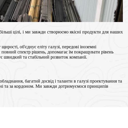
більші цілі, і ми завжди створюємо якісні продукти для наших
щирості, об'єднує еліту галузі, передові іноземні
ам повний спектр рішень, допомагає їм покращувати рівень
є швидкий та стабільний розвиток компанії.
бладнання, багатий досвід і таланти в галузі проектування та
їні та за кордоном. Ми завжди дотримуємося принципів