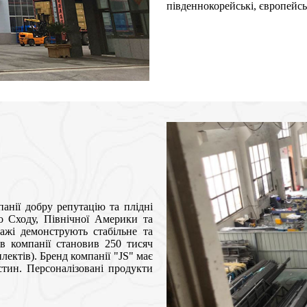
південнокорейські, європейсь
анії добру репутацію та плідні
ого Сходу, Північної Америки та
ажі демонструють стабільне та
ів компанії становив 250 тисяч
лектів). Бренд компанії "JS" має
стин. Персоналізовані продукти