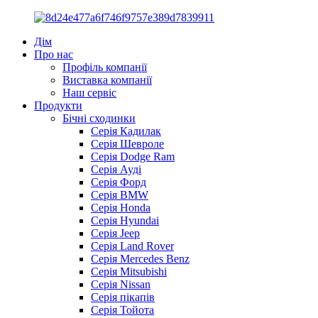
Дім
Про нас
Профіль компанії
Виставка компанії
Наш сервіс
Продукти
Бічні сходинки
Серія Кадилак
Серія Шевроле
Серія Dodge Ram
Серія Ауді
Серія Форд
Серія BMW
Серія Honda
Серія Hyundai
Серія Jeep
Серія Land Rover
Серія Mercedes Benz
Серія Mitsubishi
Серія Nissan
Серія пікапів
Серія Тойота