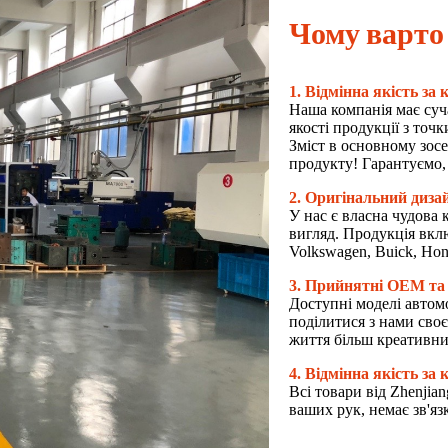
Чому варто
1. Відмінна якість за
Наша компанія має суч
якості продукції з точ
Зміст в основному зосе
продукту! Гарантуємо, 
2. Оригінальний дизай
У нас є власна чудова 
вигляд. Продукція включ
Volkswagen, Buick, Ho
3. Прийнятні OEM т
Доступні моделі автом
поділитися з нами сво
життя більш креативни
4. Відмінна якість за
Всі товари від Zhenjian
ваших рук, немає зв'я