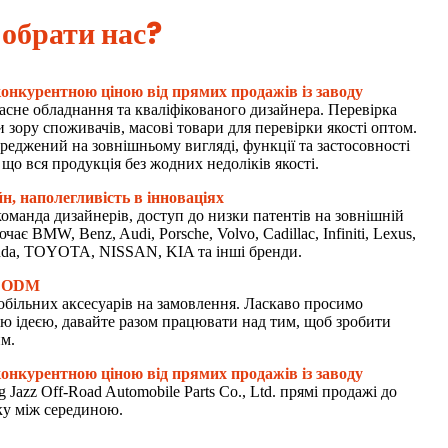
 обрати нас?
 конкурентною ціною від прямих продажів із заводу
асне обладнання та кваліфікованого дизайнера. Перевірка
ки зору споживачів, масові товари для перевірки якості оптом.
реджений на зовнішньому вигляді, функції та застосовності
що вся продукція без жодних недоліків якості.
н, наполегливість в інноваціях
команда дизайнерів, доступ до низки патентів на зовнішній
ає BMW, Benz, Audi, Porsche, Volvo, Cadillac, Infiniti, Lexus,
nda, TOYOTA, NISSAN, KIA та інші бренди.
а ODM
обільних аксесуарів на замовлення. Ласкаво просимо
єю ідеєю, давайте разом працювати над тим, щоб зробити
м.
 конкурентною ціною від прямих продажів із заводу
g Jazz Off-Road Automobile Parts Co., Ltd. прямі продажі до
зку між серединою.