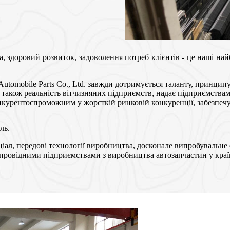
, здоровий розвиток, задоволення потреб клієнтів - це наші най
utomobile Parts Co., Ltd. завжди дотримується таланту, принципу 
 а також реальність вітчизняних підприємств, надає підприємств
нкурентоспроможним у жорсткій ринковій конкуренції, забезпечу
ль.
ал, передові технології виробництва, досконале випробувальне о
ма провідними підприємствами з виробництва автозапчастин у кра