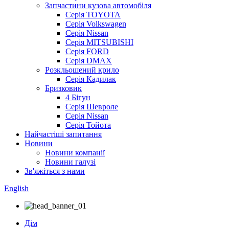
Запчастини кузова автомобіля
Серія TOYOTA
Серія Volkswagen
Серія Nissan
Серія MITSUBISHI
Серія FORD
Серія DMAX
Розкльошений крило
Серія Кадилак
Бризковик
4 Бігун
Серія Шевроле
Серія Nissan
Серія Тойота
Найчастіші запитання
Новини
Новини компанії
Новини галузі
Зв'яжіться з нами
English
Дім