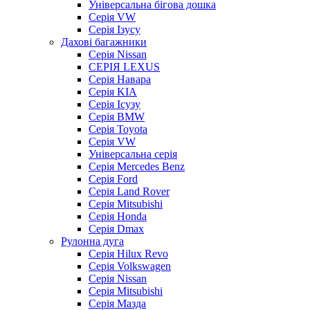
Універсальна бігова дошка
Серія VW
Серія Ізусу
Дахові багажники
Серія Nissan
СЕРІЯ LEXUS
Серія Навара
Серія KIA
Серія Ісузу
Серія BMW
Серія Toyota
Серія VW
Універсальна серія
Серія Mercedes Benz
Серія Ford
Серія Land Rover
Серія Mitsubishi
Серія Honda
Серія Dmax
Рулонна дуга
Серія Hilux Revo
Серія Volkswagen
Серія Nissan
Серія Mitsubishi
Серія Мазда