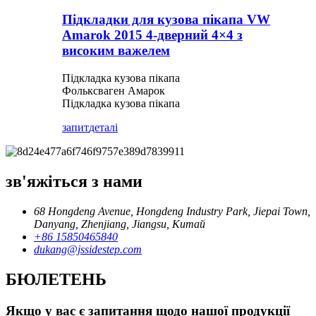
Підкладки для кузова пікапа VW
Amarok 2015 4-дверний 4×4 з
високим важелем
Підкладка кузова пікапа
Фольксваген Амарок
Підкладка кузова пікапа
запит
деталі
зв'яжіться з нами
68 Hongdeng Avenue, Hongdeng Industry Park, Jiepai Town,
Danyang, Zhenjiang, Jiangsu, Китай
+86 15850465840
dukang@jssidestep.com
БЮЛЕТЕНЬ
Якщо у вас є запитання щодо нашої продукції