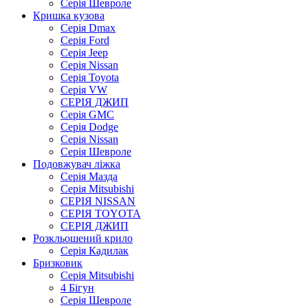
Серія Шевроле
Кришка кузова
Серія Dmax
Серія Ford
Серія Jeep
Серія Nissan
Серія Toyota
Серія VW
СЕРІЯ ДЖИП
Серія GMC
Серія Dodge
Серія Nissan
Серія Шевроле
Подовжувач ліжка
Серія Мазда
Серія Mitsubishi
СЕРІЯ NISSAN
СЕРІЯ TOYOTA
СЕРІЯ ДЖИП
Розкльошений крило
Серія Кадилак
Бризковик
Серія Mitsubishi
4 Бігун
Серія Шевроле