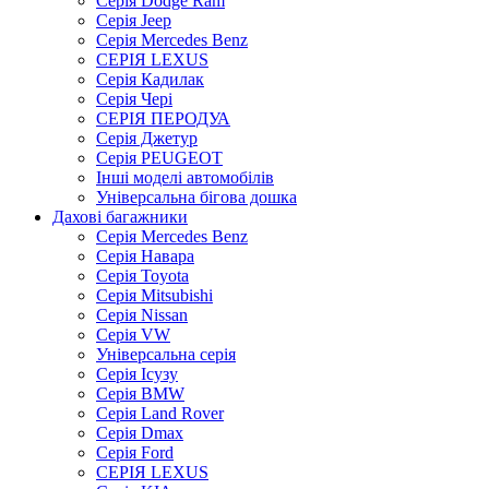
Серія Dodge Ram
Серія Jeep
Серія Mercedes Benz
СЕРІЯ LEXUS
Серія Кадилак
Серія Чері
СЕРІЯ ПЕРОДУА
Серія Джетур
Серія PEUGEOT
Інші моделі автомобілів
Універсальна бігова дошка
Дахові багажники
Серія Mercedes Benz
Серія Навара
Серія Toyota
Серія Mitsubishi
Серія Nissan
Серія VW
Універсальна серія
Серія Ісузу
Серія BMW
Серія Land Rover
Серія Dmax
Серія Ford
СЕРІЯ LEXUS