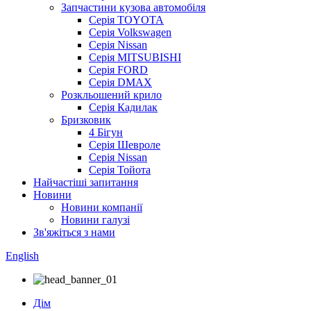
Запчастини кузова автомобіля
Серія TOYOTA
Серія Volkswagen
Серія Nissan
Серія MITSUBISHI
Серія FORD
Серія DMAX
Розкльошений крило
Серія Кадилак
Бризковик
4 Бігун
Серія Шевроле
Серія Nissan
Серія Тойота
Найчастіші запитання
Новини
Новини компанії
Новини галузі
Зв'яжіться з нами
English
Дім