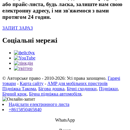
або прайс-листа, будь ласка, залиште нам свою
електронну адресу, і ми зв'яжемося з вами
протягом 24 годин.
ЗАПИТ ЗАРАЗ
Соціальні мережі
© Авторське право - 2010-2026: Усі права захищено.
Гарячі
товари
-
Карта сайту
-
AMP для мобільних пристроїв
Підніжка Такома
,
Бігова дошка
,
Бічні сходинки
,
Підніжки
,
Бічний крок
,
Бічна підніжка автомобіля
,
Надіслати електронного листа
+8615850465840
WhatsApp