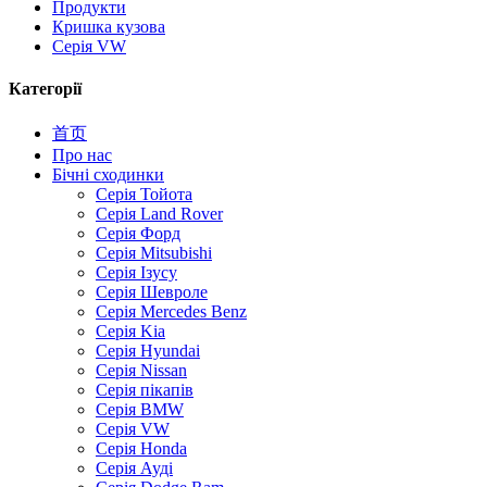
Продукти
Кришка кузова
Серія VW
Категорії
首页
Про нас
Бічні сходинки
Серія Тойота
Серія Land Rover
Серія Форд
Серія Mitsubishi
Серія Ізусу
Серія Шевроле
Серія Mercedes Benz
Серія Kia
Серія Hyundai
Серія Nissan
Серія пікапів
Серія BMW
Серія VW
Серія Honda
Серія Ауді