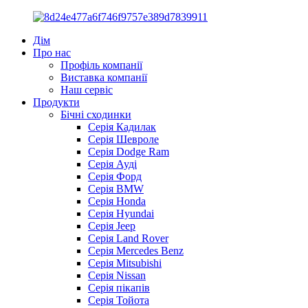
Дім
Про нас
Профіль компанії
Виставка компанії
Наш сервіс
Продукти
Бічні сходинки
Серія Кадилак
Серія Шевроле
Серія Dodge Ram
Серія Ауді
Серія Форд
Серія BMW
Серія Honda
Серія Hyundai
Серія Jeep
Серія Land Rover
Серія Mercedes Benz
Серія Mitsubishi
Серія Nissan
Серія пікапів
Серія Тойота