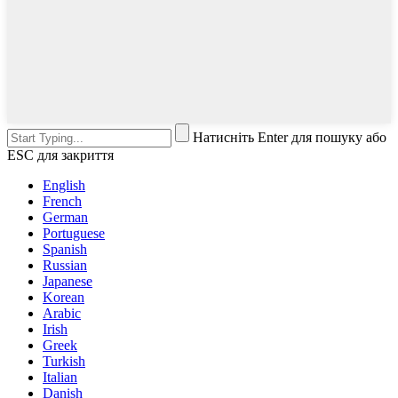
Натисніть Enter для пошуку або
ESC для закриття
English
French
German
Portuguese
Spanish
Russian
Japanese
Korean
Arabic
Irish
Greek
Turkish
Italian
Danish