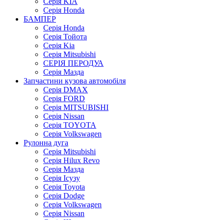
Серія KIA
Серія Honda
БАМПЕР
Серія Honda
Серія Тойота
Серія Kia
Серія Mitsubishi
СЕРІЯ ПЕРОДУА
Серія Мазда
Запчастини кузова автомобіля
Серія DMAX
Серія FORD
Серія MITSUBISHI
Серія Nissan
Серія TOYOTA
Серія Volkswagen
Рулонна дуга
Серія Mitsubishi
Серія Hilux Revo
Серія Мазда
Серія Ісузу
Серія Toyota
Серія Dodge
Серія Volkswagen
Серія Nissan