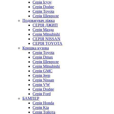
Серія Ісузу
Серія Dodge
Серія Toyota
Серія Шевроле
Подовжувач ліжка
СЕРІЯ ДЖИП
Серія Мазда
Серія Mitsubishi
СЕРІЯ NISSAN
СЕРІЯ TOYOTA
Кришка кузова
Серія Toyota
Серія Dmax
Серія Шевроле
Серія Mitsubishi
Серія GMC
Серія Jeep
Серія Nissan
Серія VW
Серія Dodge
Серія Ford
БАМПЕР
Серія Honda
Серія Kia
Серія Тойота