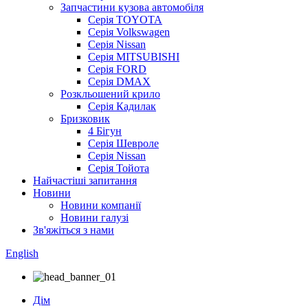
Запчастини кузова автомобіля
Серія TOYOTA
Серія Volkswagen
Серія Nissan
Серія MITSUBISHI
Серія FORD
Серія DMAX
Розкльошений крило
Серія Кадилак
Бризковик
4 Бігун
Серія Шевроле
Серія Nissan
Серія Тойота
Найчастіші запитання
Новини
Новини компанії
Новини галузі
Зв'яжіться з нами
English
Дім