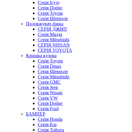
Серія Ісузу
Серія Dodge
Серія Toyota
Серія Шевроле
Подовжувач ліжка
СЕРІЯ ДЖИП
Серія Мазда
Серія Mitsubishi
СЕРІЯ NISSAN
СЕРІЯ TOYOTA
Кришка кузова
Серія Toyota
Серія Dmax
Серія Шевроле
Серія Mitsubishi
Серія GMC
Серія Jeep
Серія Nissan
Серія VW
Серія Dodge
Серія Ford
БАМПЕР
Серія Honda
Серія Kia
Серія Тойота