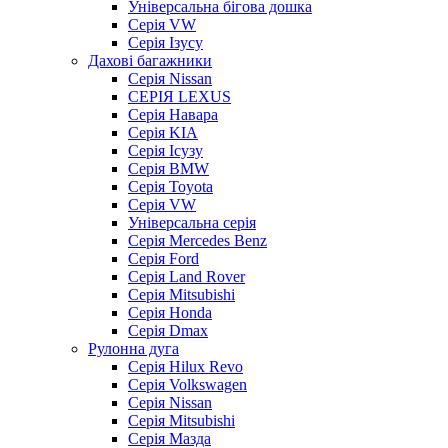
Універсальна бігова дошка
Серія VW
Серія Ізусу
Дахові багажники
Серія Nissan
СЕРІЯ LEXUS
Серія Навара
Серія KIA
Серія Ісузу
Серія BMW
Серія Toyota
Серія VW
Універсальна серія
Серія Mercedes Benz
Серія Ford
Серія Land Rover
Серія Mitsubishi
Серія Honda
Серія Dmax
Рулонна дуга
Серія Hilux Revo
Серія Volkswagen
Серія Nissan
Серія Mitsubishi
Серія Мазда