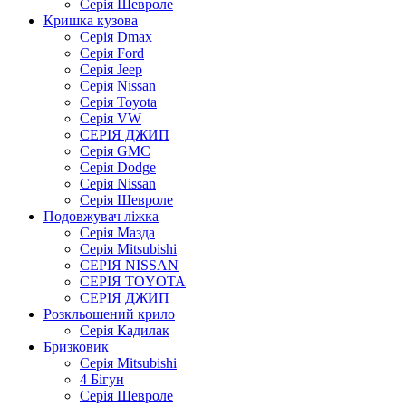
Серія Шевроле
Кришка кузова
Серія Dmax
Серія Ford
Серія Jeep
Серія Nissan
Серія Toyota
Серія VW
СЕРІЯ ДЖИП
Серія GMC
Серія Dodge
Серія Nissan
Серія Шевроле
Подовжувач ліжка
Серія Мазда
Серія Mitsubishi
СЕРІЯ NISSAN
СЕРІЯ TOYOTA
СЕРІЯ ДЖИП
Розкльошений крило
Серія Кадилак
Бризковик
Серія Mitsubishi
4 Бігун
Серія Шевроле