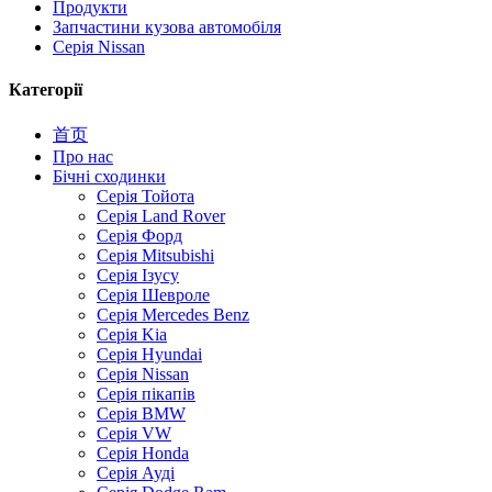
Продукти
Запчастини кузова автомобіля
Серія Nissan
Категорії
首页
Про нас
Бічні сходинки
Серія Тойота
Серія Land Rover
Серія Форд
Серія Mitsubishi
Серія Ізусу
Серія Шевроле
Серія Mercedes Benz
Серія Kia
Серія Hyundai
Серія Nissan
Серія пікапів
Серія BMW
Серія VW
Серія Honda
Серія Ауді