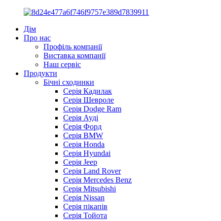
Дім
Про нас
Профіль компанії
Виставка компанії
Наш сервіс
Продукти
Бічні сходинки
Серія Кадилак
Серія Шевроле
Серія Dodge Ram
Серія Ауді
Серія Форд
Серія BMW
Серія Honda
Серія Hyundai
Серія Jeep
Серія Land Rover
Серія Mercedes Benz
Серія Mitsubishi
Серія Nissan
Серія пікапів
Серія Тойота