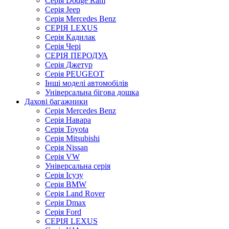
Серія Dodge Ram
Серія Jeep
Серія Mercedes Benz
СЕРІЯ LEXUS
Серія Кадилак
Серія Чері
СЕРІЯ ПЕРОДУА
Серія Джетур
Серія PEUGEOT
Інші моделі автомобілів
Універсальна бігова дошка
Дахові багажники
Серія Mercedes Benz
Серія Навара
Серія Toyota
Серія Mitsubishi
Серія Nissan
Серія VW
Універсальна серія
Серія Ісузу
Серія BMW
Серія Land Rover
Серія Dmax
Серія Ford
СЕРІЯ LEXUS