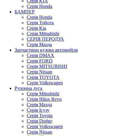
Серія KIA
Серія Honda
БАМПЕР
Серія Honda
Серія Тойота
Серія Kia
Серія Mitsubishi
СЕРІЯ ПЕРОДУА
Серія Мазда
Запчастини кузова автомобіля
Серія DMAX
Серія FORD
Серія MITSUBISHI
Серія Nissan
Серія TOYOTA
Серія Volkswagen
Рулонна дуга
Серія Mitsubishi
Серія Hilux Revo
Серія Мазда
Серія Ісузу
Серія Toyota
Серія Dodge
Серія Volkswagen
Серія Nissan