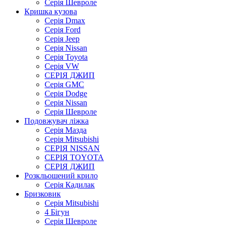
Серія Шевроле
Кришка кузова
Серія Dmax
Серія Ford
Серія Jeep
Серія Nissan
Серія Toyota
Серія VW
СЕРІЯ ДЖИП
Серія GMC
Серія Dodge
Серія Nissan
Серія Шевроле
Подовжувач ліжка
Серія Мазда
Серія Mitsubishi
СЕРІЯ NISSAN
СЕРІЯ TOYOTA
СЕРІЯ ДЖИП
Розкльошений крило
Серія Кадилак
Бризковик
Серія Mitsubishi
4 Бігун
Серія Шевроле