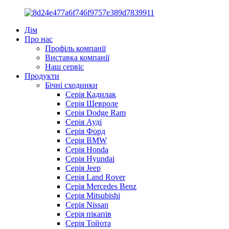
Дім
Про нас
Профіль компанії
Виставка компанії
Наш сервіс
Продукти
Бічні сходинки
Серія Кадилак
Серія Шевроле
Серія Dodge Ram
Серія Ауді
Серія Форд
Серія BMW
Серія Honda
Серія Hyundai
Серія Jeep
Серія Land Rover
Серія Mercedes Benz
Серія Mitsubishi
Серія Nissan
Серія пікапів
Серія Тойота