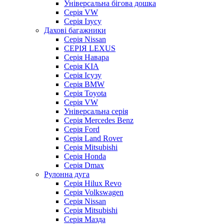
Універсальна бігова дошка
Серія VW
Серія Ізусу
Дахові багажники
Серія Nissan
СЕРІЯ LEXUS
Серія Навара
Серія KIA
Серія Ісузу
Серія BMW
Серія Toyota
Серія VW
Універсальна серія
Серія Mercedes Benz
Серія Ford
Серія Land Rover
Серія Mitsubishi
Серія Honda
Серія Dmax
Рулонна дуга
Серія Hilux Revo
Серія Volkswagen
Серія Nissan
Серія Mitsubishi
Серія Мазда