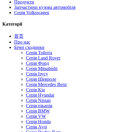
Продукти
Запчастини кузова автомобіля
Серія Volkswagen
Категорії
首页
Про нас
Бічні сходинки
Серія Тойота
Серія Land Rover
Серія Форд
Серія Mitsubishi
Серія Ізусу
Серія Шевроле
Серія Mercedes Benz
Серія Kia
Серія Hyundai
Серія Nissan
Серія пікапів
Серія BMW
Серія VW
Серія Honda
Серія Ауді