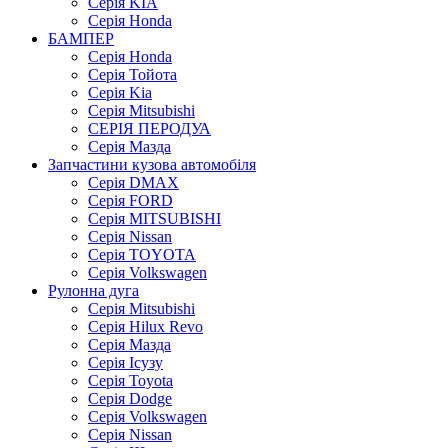
Серія KIA
Серія Honda
БАМПЕР
Серія Honda
Серія Тойота
Серія Kia
Серія Mitsubishi
СЕРІЯ ПЕРОДУА
Серія Мазда
Запчастини кузова автомобіля
Серія DMAX
Серія FORD
Серія MITSUBISHI
Серія Nissan
Серія TOYOTA
Серія Volkswagen
Рулонна дуга
Серія Mitsubishi
Серія Hilux Revo
Серія Мазда
Серія Ісузу
Серія Toyota
Серія Dodge
Серія Volkswagen
Серія Nissan