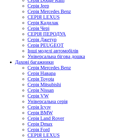
Серія Dodge Ram
Серія Jeep
Серія Mercedes Benz
СЕРІЯ LEXUS
Серія Кадилак
Серія Чері
СЕРІЯ ПЕРОДУА
Серія Джетур
Серія PEUGEOT
Інші моделі автомобілів
Універсальна бігова дошка
Дахові багажники
Серія Mercedes Benz
Серія Навара
Серія Toyota
Серія Mitsubishi
Серія Nissan
Серія VW
Універсальна серія
Серія Ісузу
Серія BMW
Серія Land Rover
Серія Dmax
Серія Ford
СЕРІЯ LEXUS