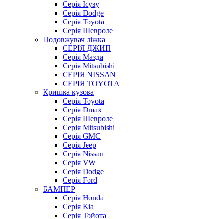
Серія Ісузу
Серія Dodge
Серія Toyota
Серія Шевроле
Подовжувач ліжка
СЕРІЯ ДЖИП
Серія Мазда
Серія Mitsubishi
СЕРІЯ NISSAN
СЕРІЯ TOYOTA
Кришка кузова
Серія Toyota
Серія Dmax
Серія Шевроле
Серія Mitsubishi
Серія GMC
Серія Jeep
Серія Nissan
Серія VW
Серія Dodge
Серія Ford
БАМПЕР
Серія Honda
Серія Kia
Серія Тойота