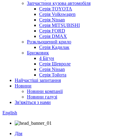
Запчастини кузова автомобіля
Серія TOYOTA
Серія Volkswagen
Серія Nissan
Серія MITSUBISHI
Серія FORD
Серія DMAX
Розкльошений крило
Серія Кадилак
Бризковик
4 Бігун
Серія Шевроле
Серія Nissan
Серія Тойота
Найчастіші запитання
Новини
Новини компанії
Новини галузі
Зв'яжіться з нами
English
Дім