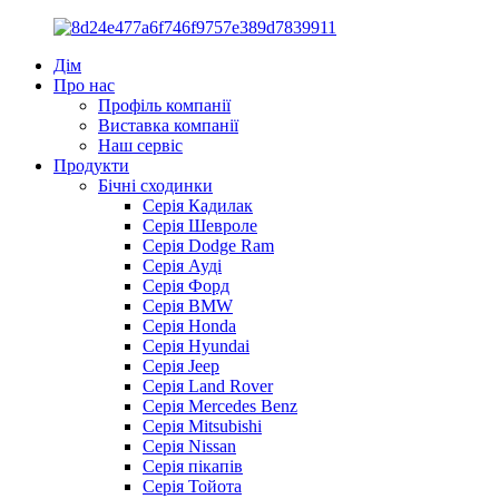
Дім
Про нас
Профіль компанії
Виставка компанії
Наш сервіс
Продукти
Бічні сходинки
Серія Кадилак
Серія Шевроле
Серія Dodge Ram
Серія Ауді
Серія Форд
Серія BMW
Серія Honda
Серія Hyundai
Серія Jeep
Серія Land Rover
Серія Mercedes Benz
Серія Mitsubishi
Серія Nissan
Серія пікапів
Серія Тойота