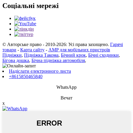
Соціальні мережі
© Авторське право - 2010-2026: Усі права захищено.
Гарячі
товари
-
Карта сайту
-
AMP для мобільних пристроїв
Підніжки
,
Підніжка Такома
,
Бічний крок
,
Бічні сходинки
,
Бігова дошка
,
Бічна підніжка автомобіля
,
Надіслати електронного листа
+8615850465840
WhatsApp
Вечат
x