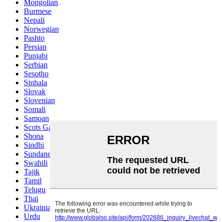
Mongolian
Burmese
Nepali
Norwegian
Pashto
Persian
Punjabi
Serbian
Sesotho
Sinhala
Slovak
Slovenian
Somali
Samoan
Scots Gaelic
Shona
Sindhi
Sundanese
Swahili
Tajik
Tamil
Telugu
Thai
Ukrainian
Urdu