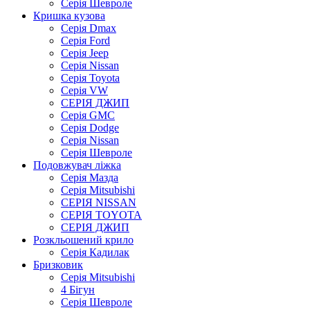
Серія Шевроле
Кришка кузова
Серія Dmax
Серія Ford
Серія Jeep
Серія Nissan
Серія Toyota
Серія VW
СЕРІЯ ДЖИП
Серія GMC
Серія Dodge
Серія Nissan
Серія Шевроле
Подовжувач ліжка
Серія Мазда
Серія Mitsubishi
СЕРІЯ NISSAN
СЕРІЯ TOYOTA
СЕРІЯ ДЖИП
Розкльошений крило
Серія Кадилак
Бризковик
Серія Mitsubishi
4 Бігун
Серія Шевроле