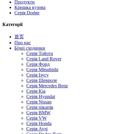
Продукти
Кришка кузова
Серія Dodge
Категорії
首页
Про нас
Бічні сходинки
Серія Тойота
Серія Land Rover
Серія Форд
Серія Mitsubishi
Серія Ізусу
Серія Шевроле
Серія Mercedes Benz
Серія Kia
Серія Hyundai
Серія Nissan
Серія пікапів
Серія BMW
Серія VW
Серія Honda
Серія Ауді