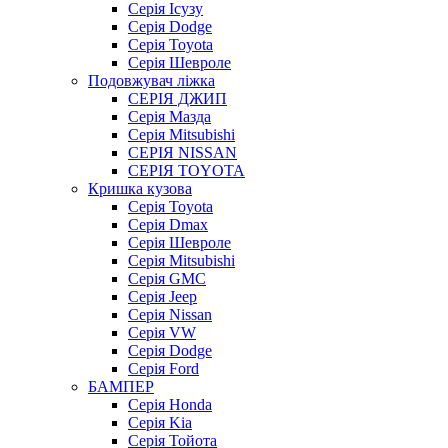
Серія Ісузу
Серія Dodge
Серія Toyota
Серія Шевроле
Подовжувач ліжка
СЕРІЯ ДЖИП
Серія Мазда
Серія Mitsubishi
СЕРІЯ NISSAN
СЕРІЯ TOYOTA
Кришка кузова
Серія Toyota
Серія Dmax
Серія Шевроле
Серія Mitsubishi
Серія GMC
Серія Jeep
Серія Nissan
Серія VW
Серія Dodge
Серія Ford
БАМПЕР
Серія Honda
Серія Kia
Серія Тойота