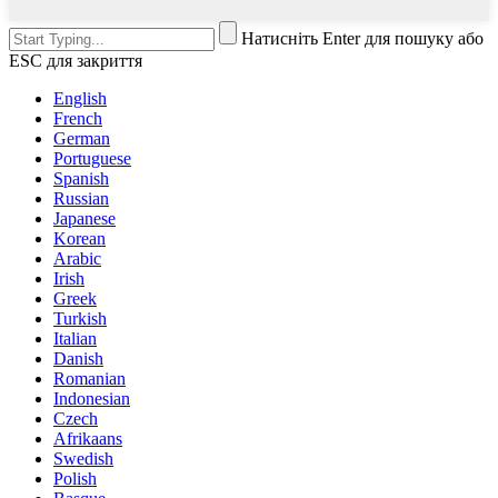
Натисніть Enter для пошуку або
ESC для закриття
English
French
German
Portuguese
Spanish
Russian
Japanese
Korean
Arabic
Irish
Greek
Turkish
Italian
Danish
Romanian
Indonesian
Czech
Afrikaans
Swedish
Polish