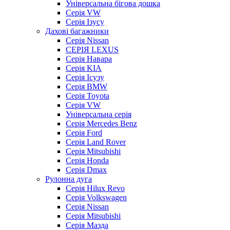
Універсальна бігова дошка
Серія VW
Серія Ізусу
Дахові багажники
Серія Nissan
СЕРІЯ LEXUS
Серія Навара
Серія KIA
Серія Ісузу
Серія BMW
Серія Toyota
Серія VW
Універсальна серія
Серія Mercedes Benz
Серія Ford
Серія Land Rover
Серія Mitsubishi
Серія Honda
Серія Dmax
Рулонна дуга
Серія Hilux Revo
Серія Volkswagen
Серія Nissan
Серія Mitsubishi
Серія Мазда