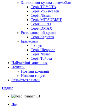
Запчастини кузова автомобіля
Серія TOYOTA
Серія Volkswagen
Серія Nissan
Серія MITSUBISHI
Серія FORD
Серія DMAX
Розкльошений крило
Серія Кадилак
Бризковик
4 Бігун
Серія Шевроле
Серія Nissan
Серія Тойота
Найчастіші запитання
Новини
Новини компанії
Новини галузі
Зв'яжіться з нами
English
Дім