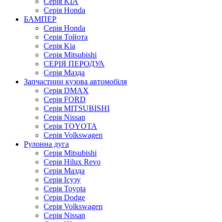
Серія KIA
Серія Honda
БАМПЕР
Серія Honda
Серія Тойота
Серія Kia
Серія Mitsubishi
СЕРІЯ ПЕРОДУА
Серія Мазда
Запчастини кузова автомобіля
Серія DMAX
Серія FORD
Серія MITSUBISHI
Серія Nissan
Серія TOYOTA
Серія Volkswagen
Рулонна дуга
Серія Mitsubishi
Серія Hilux Revo
Серія Мазда
Серія Ісузу
Серія Toyota
Серія Dodge
Серія Volkswagen
Серія Nissan