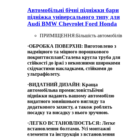
Автомобільні бічні підніжки бари
підніжка універсального типу для
Audi BMW Chevrolet Ford Honda
ПРИМІЩЕННЯ:
Більшість автомобілів
·
ОБРОБКА ПОВЕРХНІ
:
Виготовлено з
надміцного та міцного порошкового
покриття
сплав
Сталева кругла труба для
стійкості до іржі з нековзними широкими
східчастими накладками, стійкими до
ультрафіолету.
·
ВИДАТНИЙ ДИЗАЙН
:
Краща
автомобільна промисловість
Бічні
підніжки надають вашому автомобілю
видатного зовнішнього вигляду та
додаткового захисту, а також роблять
посадку та висадку з нього зручною.
·
ЛЕГКО ВСТАНОВЛЮЄТЬСЯ
:
Легке
встановлення болтами. Усі монтажні
елементи та інструкція з встановлення