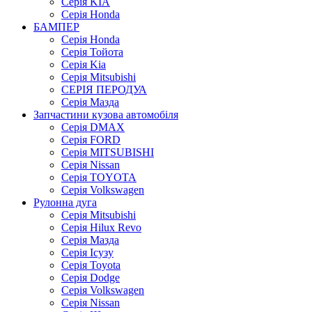
Серія KIA
Серія Honda
БАМПЕР
Серія Honda
Серія Тойота
Серія Kia
Серія Mitsubishi
СЕРІЯ ПЕРОДУА
Серія Мазда
Запчастини кузова автомобіля
Серія DMAX
Серія FORD
Серія MITSUBISHI
Серія Nissan
Серія TOYOTA
Серія Volkswagen
Рулонна дуга
Серія Mitsubishi
Серія Hilux Revo
Серія Мазда
Серія Ісузу
Серія Toyota
Серія Dodge
Серія Volkswagen
Серія Nissan