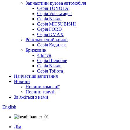
Запчастини кузова автомобіля
Серія TOYOTA
Серія Volkswagen
Серія Nissan
Серія MITSUBISHI
Серія FORD
Серія DMAX
Розкльошений крило
Серія Кадилак
Бризковик
4 Бігун
Серія Шевроле
Серія Nissan
Серія Тойота
Найчастіші запитання
Новини
Новини компанії
Новини галузі
Зв'яжіться з нами
English
Дім