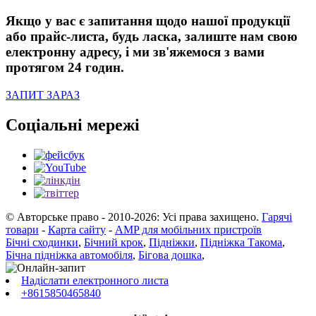
Якщо у вас є запитання щодо нашої продукції
або прайс-листа, будь ласка, залиште нам свою
електронну адресу, і ми зв'яжемося з вами
протягом 24 годин.
ЗАПИТ ЗАРАЗ
Соціальні мережі
© Авторське право - 2010-2026: Усі права захищено.
Гарячі
товари
-
Карта сайту
-
AMP для мобільних пристроїв
Бічні сходинки
,
Бічний крок
,
Підніжки
,
Підніжка Такома
,
Бічна підніжка автомобіля
,
Бігова дошка
,
Надіслати електронного листа
+8615850465840