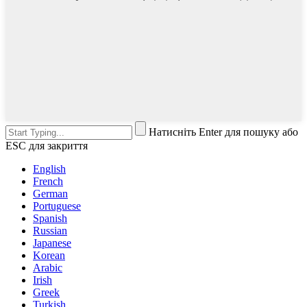
Натисніть Enter для пошуку або
ESC для закриття
English
French
German
Portuguese
Spanish
Russian
Japanese
Korean
Arabic
Irish
Greek
Turkish