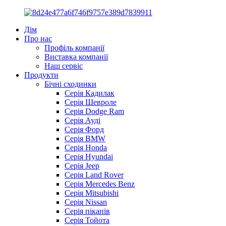
Дім
Про нас
Профіль компанії
Виставка компанії
Наш сервіс
Продукти
Бічні сходинки
Серія Кадилак
Серія Шевроле
Серія Dodge Ram
Серія Ауді
Серія Форд
Серія BMW
Серія Honda
Серія Hyundai
Серія Jeep
Серія Land Rover
Серія Mercedes Benz
Серія Mitsubishi
Серія Nissan
Серія пікапів
Серія Тойота