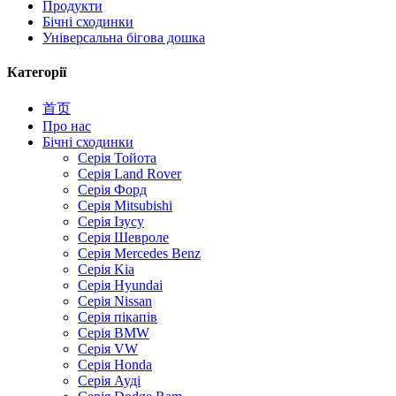
Продукти
Бічні сходинки
Універсальна бігова дошка
Категорії
首页
Про нас
Бічні сходинки
Серія Тойота
Серія Land Rover
Серія Форд
Серія Mitsubishi
Серія Ізусу
Серія Шевроле
Серія Mercedes Benz
Серія Kia
Серія Hyundai
Серія Nissan
Серія пікапів
Серія BMW
Серія VW
Серія Honda
Серія Ауді