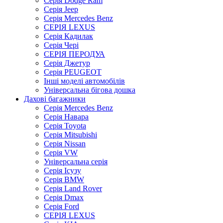
Серія Dodge Ram
Серія Jeep
Серія Mercedes Benz
СЕРІЯ LEXUS
Серія Кадилак
Серія Чері
СЕРІЯ ПЕРОДУА
Серія Джетур
Серія PEUGEOT
Інші моделі автомобілів
Універсальна бігова дошка
Дахові багажники
Серія Mercedes Benz
Серія Навара
Серія Toyota
Серія Mitsubishi
Серія Nissan
Серія VW
Універсальна серія
Серія Ісузу
Серія BMW
Серія Land Rover
Серія Dmax
Серія Ford
СЕРІЯ LEXUS