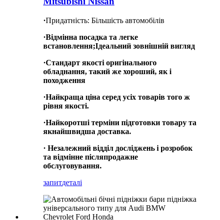
Mitsubishi Nissan
·
Придатність: Більшість автомобілів
·
Відмінна посадка та легке
встановлення
;
Ідеальний зовнішній вигляд
·
Стандарт якості оригінального
обладнання, такий же хороший, як і
походження
·
Найкраща ціна серед усіх товарів того ж
рівня якості.
·
Найкоротші терміни підготовки товару та
якнайшвидша доставка.
·
Незалежний відділ досліджень і розробок
та відмінне післяпродажне
обслуговування.
запит
деталі