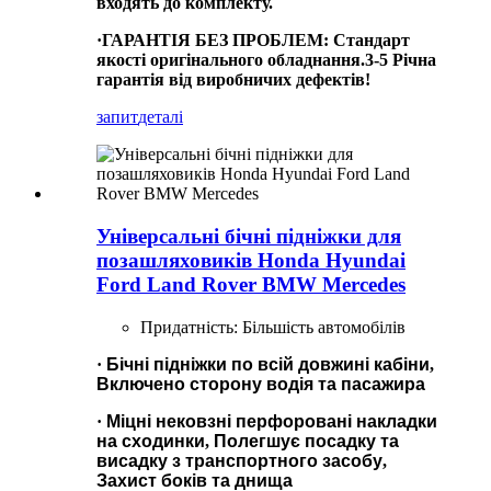
входять до комплекту.
·
ГАРАНТІЯ БЕЗ ПРОБЛЕМ
:
Стандарт
якості оригінального обладнання.3-
5
Річна
гарантія від виробничих дефектів!
запит
деталі
Універсальні бічні підніжки для
позашляховиків Honda Hyundai
Ford Land Rover BMW Mercedes
Придатність: Більшість автомобілів
·
Бічні підніжки по всій довжині кабіни
,
Включено сторону водія та пасажира
·
Міцні нековзні перфоровані накладки
на сходинки
,
Полегшує посадку та
висадку з транспортного засобу
,
Захист боків та днища