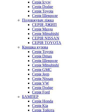
Серія Ісузу
Серія Dodge
Серія Toyota
Серія Шевроле
Подовжувач ліжка
СЕРІЯ ДЖИП
Серія Мазда
Серія Mitsubishi
СЕРІЯ NISSAN
СЕРІЯ TOYOTA
Кришка кузова
Серія Toyota
Серія Dmax
Серія Шевроле
Серія Mitsubishi
Серія GMC
Серія Jeep
Серія Nissan
Серія VW
Серія Dodge
Серія Ford
БАМПЕР
Серія Honda
Серія Kia
Серія Тойота