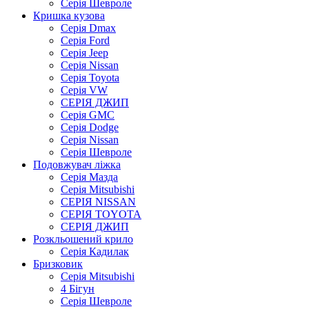
Серія Шевроле
Кришка кузова
Серія Dmax
Серія Ford
Серія Jeep
Серія Nissan
Серія Toyota
Серія VW
СЕРІЯ ДЖИП
Серія GMC
Серія Dodge
Серія Nissan
Серія Шевроле
Подовжувач ліжка
Серія Мазда
Серія Mitsubishi
СЕРІЯ NISSAN
СЕРІЯ TOYOTA
СЕРІЯ ДЖИП
Розкльошений крило
Серія Кадилак
Бризковик
Серія Mitsubishi
4 Бігун
Серія Шевроле