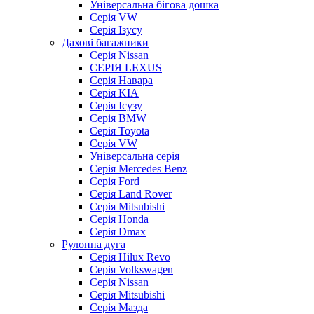
Універсальна бігова дошка
Серія VW
Серія Ізусу
Дахові багажники
Серія Nissan
СЕРІЯ LEXUS
Серія Навара
Серія KIA
Серія Ісузу
Серія BMW
Серія Toyota
Серія VW
Універсальна серія
Серія Mercedes Benz
Серія Ford
Серія Land Rover
Серія Mitsubishi
Серія Honda
Серія Dmax
Рулонна дуга
Серія Hilux Revo
Серія Volkswagen
Серія Nissan
Серія Mitsubishi
Серія Мазда