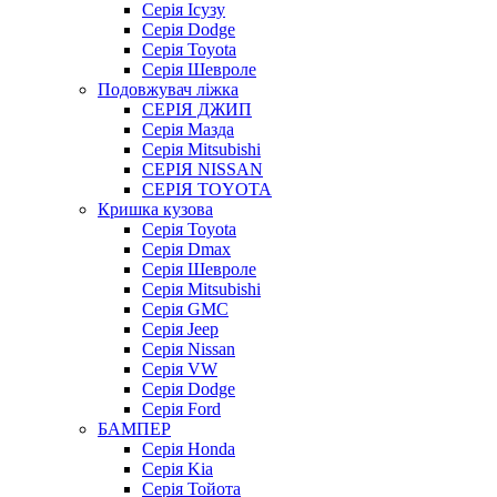
Серія Ісузу
Серія Dodge
Серія Toyota
Серія Шевроле
Подовжувач ліжка
СЕРІЯ ДЖИП
Серія Мазда
Серія Mitsubishi
СЕРІЯ NISSAN
СЕРІЯ TOYOTA
Кришка кузова
Серія Toyota
Серія Dmax
Серія Шевроле
Серія Mitsubishi
Серія GMC
Серія Jeep
Серія Nissan
Серія VW
Серія Dodge
Серія Ford
БАМПЕР
Серія Honda
Серія Kia
Серія Тойота