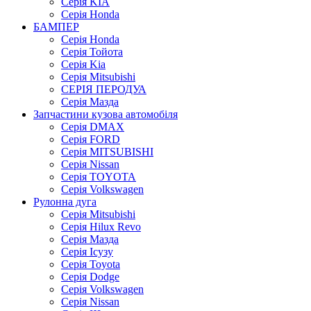
Серія KIA
Серія Honda
БАМПЕР
Серія Honda
Серія Тойота
Серія Kia
Серія Mitsubishi
СЕРІЯ ПЕРОДУА
Серія Мазда
Запчастини кузова автомобіля
Серія DMAX
Серія FORD
Серія MITSUBISHI
Серія Nissan
Серія TOYOTA
Серія Volkswagen
Рулонна дуга
Серія Mitsubishi
Серія Hilux Revo
Серія Мазда
Серія Ісузу
Серія Toyota
Серія Dodge
Серія Volkswagen
Серія Nissan