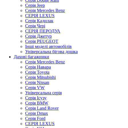
Серія Dodge Ram
Серія Jeep
Серія Mercedes Benz
СЕРІЯ LEXUS
Серія Кадилак
Серія Чері
СЕРІЯ ПЕРОДУА
Серія Джетур
Серія PEUGEOT
Інші моделі автомобілів
Універсальна бігова дошка
Дахові багажники
Серія Mercedes Benz
Серія Навара
Серія Toyota
Серія Mitsubishi
Серія Nissan
Серія VW
Універсальна серія
Серія Ісузу
Серія BMW
Серія Land Rover
Серія Dmax
Серія Ford
СЕРІЯ LEXUS