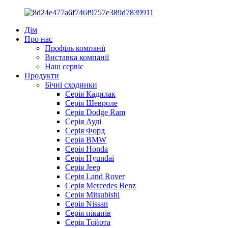
Дім
Про нас
Профіль компанії
Виставка компанії
Наш сервіс
Продукти
Бічні сходинки
Серія Кадилак
Серія Шевроле
Серія Dodge Ram
Серія Ауді
Серія Форд
Серія BMW
Серія Honda
Серія Hyundai
Серія Jeep
Серія Land Rover
Серія Mercedes Benz
Серія Mitsubishi
Серія Nissan
Серія пікапів
Серія Тойота