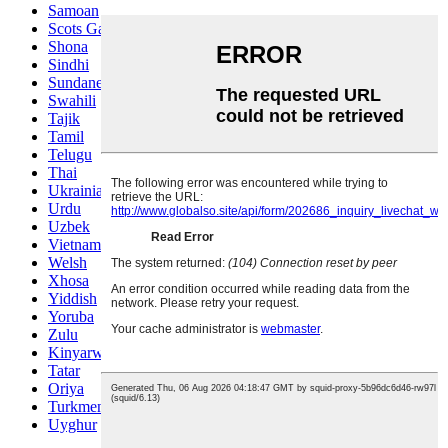
Samoan
Scots Gaelic
Shona
Sindhi
Sundanese
Swahili
Tajik
Tamil
Telugu
Thai
Ukrainian
Urdu
Uzbek
Vietnamese
Welsh
Xhosa
Yiddish
Yoruba
Zulu
Kinyarwanda
Tatar
Oriya
Turkmen
Uyghur