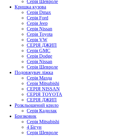
Серія Шевроле
Кришка кузова
Серія Dmax
Серія Ford
Серія Jeep
Серія Nissan
Серія Toyota
Серія VW
СЕРІЯ ДЖИП
Серія GMC
Серія Dodge
Серія Nissan
Серія Шевроле
Подовжувач ліжка
Серія Мазда
Серія Mitsubishi
СЕРІЯ NISSAN
СЕРІЯ TOYOTA
СЕРІЯ ДЖИП
Розкльошений крило
Серія Кадилак
Бризковик
Серія Mitsubishi
4 Бігун
Серія Шевроле