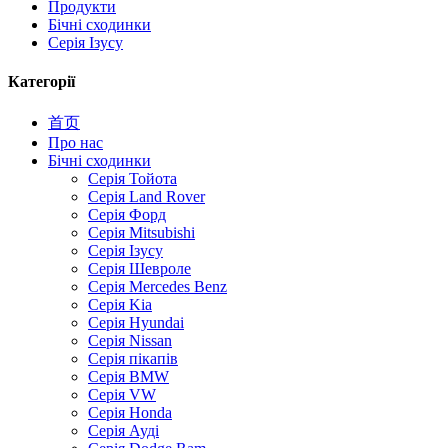
Продукти
Бічні сходинки
Серія Ізусу
Категорії
首页
Про нас
Бічні сходинки
Серія Тойота
Серія Land Rover
Серія Форд
Серія Mitsubishi
Серія Ізусу
Серія Шевроле
Серія Mercedes Benz
Серія Kia
Серія Hyundai
Серія Nissan
Серія пікапів
Серія BMW
Серія VW
Серія Honda
Серія Ауді