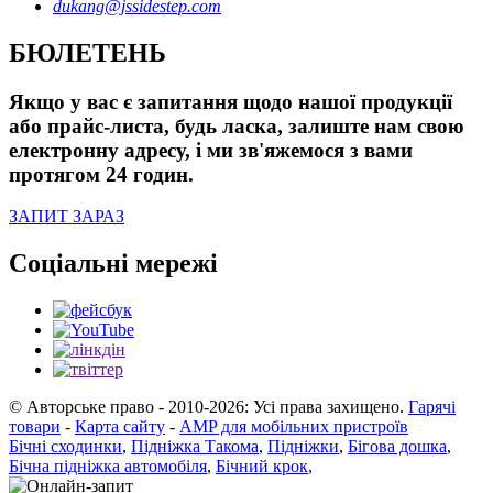
dukang@jssidestep.com
БЮЛЕТЕНЬ
Якщо у вас є запитання щодо нашої продукції
або прайс-листа, будь ласка, залиште нам свою
електронну адресу, і ми зв'яжемося з вами
протягом 24 годин.
ЗАПИТ ЗАРАЗ
Соціальні мережі
© Авторське право - 2010-2026: Усі права захищено.
Гарячі
товари
-
Карта сайту
-
AMP для мобільних пристроїв
Бічні сходинки
,
Підніжка Такома
,
Підніжки
,
Бігова дошка
,
Бічна підніжка автомобіля
,
Бічний крок
,