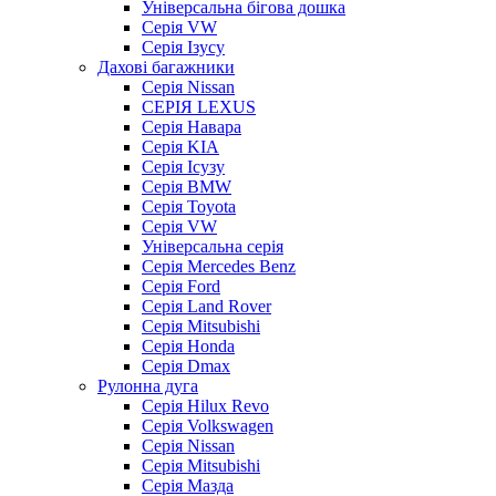
Універсальна бігова дошка
Серія VW
Серія Ізусу
Дахові багажники
Серія Nissan
СЕРІЯ LEXUS
Серія Навара
Серія KIA
Серія Ісузу
Серія BMW
Серія Toyota
Серія VW
Універсальна серія
Серія Mercedes Benz
Серія Ford
Серія Land Rover
Серія Mitsubishi
Серія Honda
Серія Dmax
Рулонна дуга
Серія Hilux Revo
Серія Volkswagen
Серія Nissan
Серія Mitsubishi
Серія Мазда