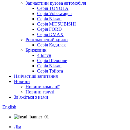
Запчастини кузова автомобіля
Серія TOYOTA
Серія Volkswagen
Серія Nissan
Серія MITSUBISHI
Серія FORD
Серія DMAX
Розкльошений крило
Серія Кадилак
Бризковик
4 Бігун
Серія Шевроле
Серія Nissan
Серія Тойота
Найчастіші запитання
Новини
Новини компанії
Новини галузі
Зв'яжіться з нами
English
Дім