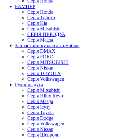
Серія Honda
БАМПЕР
Серія Honda
Серія Тойота
Серія Kia
Серія Mitsubishi
СЕРІЯ ПЕРОДУА
Серія Мазда
Запчастини кузова автомобіля
Серія DMAX
Серія FORD
Серія MITSUBISHI
Серія Nissan
Серія TOYOTA
Серія Volkswagen
Рулонна дуга
Серія Mitsubishi
Серія Hilux Revo
Серія Мазда
Серія Ісузу
Серія Toyota
Серія Dodge
Серія Volkswagen
Серія Nissan
Серія Шевроле