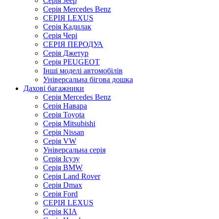
Серія Jeep
Серія Mercedes Benz
СЕРІЯ LEXUS
Серія Кадилак
Серія Чері
СЕРІЯ ПЕРОДУА
Серія Джетур
Серія PEUGEOT
Інші моделі автомобілів
Універсальна бігова дошка
Дахові багажники
Серія Mercedes Benz
Серія Навара
Серія Toyota
Серія Mitsubishi
Серія Nissan
Серія VW
Універсальна серія
Серія Ісузу
Серія BMW
Серія Land Rover
Серія Dmax
Серія Ford
СЕРІЯ LEXUS
Серія KIA