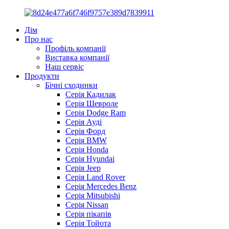
Дім
Про нас
Профіль компанії
Виставка компанії
Наш сервіс
Продукти
Бічні сходинки
Серія Кадилак
Серія Шевроле
Серія Dodge Ram
Серія Ауді
Серія Форд
Серія BMW
Серія Honda
Серія Hyundai
Серія Jeep
Серія Land Rover
Серія Mercedes Benz
Серія Mitsubishi
Серія Nissan
Серія пікапів
Серія Тойота