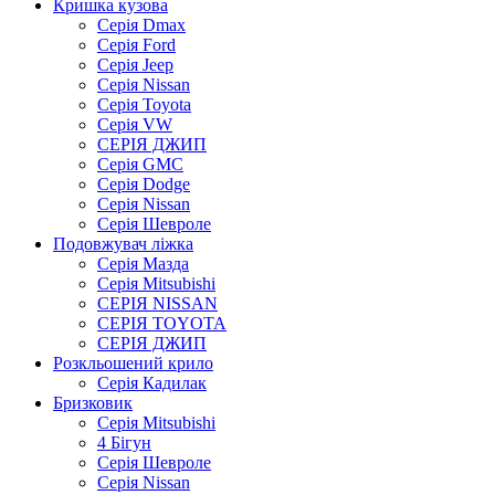
Кришка кузова
Серія Dmax
Серія Ford
Серія Jeep
Серія Nissan
Серія Toyota
Серія VW
СЕРІЯ ДЖИП
Серія GMC
Серія Dodge
Серія Nissan
Серія Шевроле
Подовжувач ліжка
Серія Мазда
Серія Mitsubishi
СЕРІЯ NISSAN
СЕРІЯ TOYOTA
СЕРІЯ ДЖИП
Розкльошений крило
Серія Кадилак
Бризковик
Серія Mitsubishi
4 Бігун
Серія Шевроле
Серія Nissan