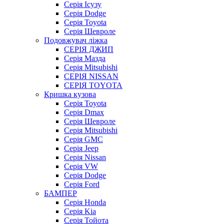
Серія Ісузу
Серія Dodge
Серія Toyota
Серія Шевроле
Подовжувач ліжка
СЕРІЯ ДЖИП
Серія Мазда
Серія Mitsubishi
СЕРІЯ NISSAN
СЕРІЯ TOYOTA
Кришка кузова
Серія Toyota
Серія Dmax
Серія Шевроле
Серія Mitsubishi
Серія GMC
Серія Jeep
Серія Nissan
Серія VW
Серія Dodge
Серія Ford
БАМПЕР
Серія Honda
Серія Kia
Серія Тойота