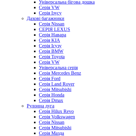
Універсальна бігова дошка
Серія VW
Серія Ізусу
Дахові багажники
Серія Nissan
СЕРІЯ LEXUS
Серія Навара
Серія KIA
Серія Ісузу
Серія BMW
Серія Toyota
Серія VW
Універсальна серія
Серія Mercedes Benz
Серія Ford
Серія Land Rover
Серія Mitsubishi
Серія Honda
Серія Dmax
Рулонна дуга
Серія Hilux Revo
Серія Volkswagen
Серія Nissan
Серія Mitsubishi
Серія Мазда