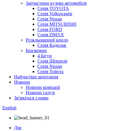
Запчастини кузова автомобіля
Серія TOYOTA
Серія Volkswagen
Серія Nissan
Серія MITSUBISHI
Серія FORD
Серія DMAX
Розкльошений крило
Серія Кадилак
Бризковик
4 Бігун
Серія Шевроле
Серія Nissan
Серія Тойота
Найчастіші запитання
Новини
Новини компанії
Новини галузі
Зв'яжіться з нами
English
Дім