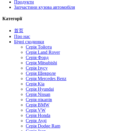
Продукти
Запчастини кузова автомобіля
Категорії
首页
Про нас
Бічні сходинки
Серія Тойота
Серія Land Rover
Серія Форд
Серія Mitsubishi
Серія Ізусу
Серія Шевроле
Серія Mercedes Benz
Серія Kia
Серія Hyundai
Серія Nissan
Серія пікапів
Серія BMW
Серія VW
Серія Honda
Серія Ауді
Серія Dodge Ram