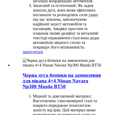
загальну координацію автомобіля.
Захисний та естетичний: Як задня
захисна дуга, вона може ефективно
поглинати та розподіляти сили удару
під час зіткнень, забезпечуючи
надійний захист автомобіля та
пасажирів. Завдяки простим та
плавним лініям дизайну та металевій
текстурі нержавіючої сталі вона додає
автомобілю міцного стилю та
покращує його впізнаваність.
запит
деталі
Чорна дуга безпеки на замовлення
для пікапа 4×4 Nissan Navara
Np300 Mazda BT50
Міцний та довговічний матеріал:
Виготовлено з високоміцної сталі та
покрито передовою технологією
захисту від іржі. Цей матеріал може
витримувати екстремальні удари та