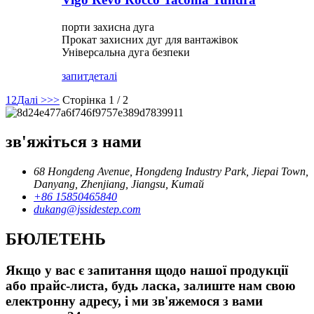
порти захисна дуга
Прокат захисних дуг для вантажівок
Універсальна дуга безпеки
запит
деталі
1
2
Далі >
>>
Сторінка 1 / 2
зв'яжіться з нами
68 Hongdeng Avenue, Hongdeng Industry Park, Jiepai Town,
Danyang, Zhenjiang, Jiangsu, Китай
+86 15850465840
dukang@jssidestep.com
БЮЛЕТЕНЬ
Якщо у вас є запитання щодо нашої продукції
або прайс-листа, будь ласка, залиште нам свою
електронну адресу, і ми зв'яжемося з вами