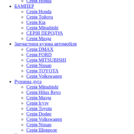
Серія Honda
БАМПЕР
Серія Honda
Серія Тойота
Серія Kia
Серія Mitsubishi
СЕРІЯ ПЕРОДУА
Серія Мазда
Запчастини кузова автомобіля
Серія DMAX
Серія FORD
Серія MITSUBISHI
Серія Nissan
Серія TOYOTA
Серія Volkswagen
Рулонна дуга
Серія Mitsubishi
Серія Hilux Revo
Серія Мазда
Серія Ісузу
Серія Toyota
Серія Dodge
Серія Volkswagen
Серія Nissan
Серія Шевроле