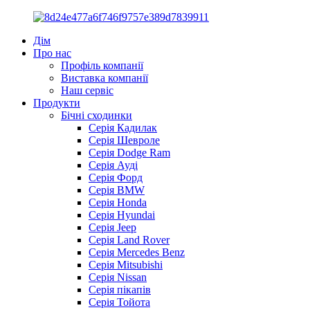
Дім
Про нас
Профіль компанії
Виставка компанії
Наш сервіс
Продукти
Бічні сходинки
Серія Кадилак
Серія Шевроле
Серія Dodge Ram
Серія Ауді
Серія Форд
Серія BMW
Серія Honda
Серія Hyundai
Серія Jeep
Серія Land Rover
Серія Mercedes Benz
Серія Mitsubishi
Серія Nissan
Серія пікапів
Серія Тойота