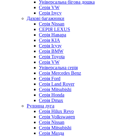
Універсальна бігова дошка
Серія VW
Серія Ізусу
Дахові багажники
Серія Nissan
СЕРІЯ LEXUS
Серія Навара
Серія KIA
Серія Ісузу
Серія BMW
Серія Toyota
Серія VW
Універсальна серія
Серія Mercedes Benz
Серія Ford
Серія Land Rover
Серія Mitsubishi
Серія Honda
Серія Dmax
Рулонна дуга
Серія Hilux Revo
Серія Volkswagen
Серія Nissan
Серія Mitsubishi
Серія Мазда