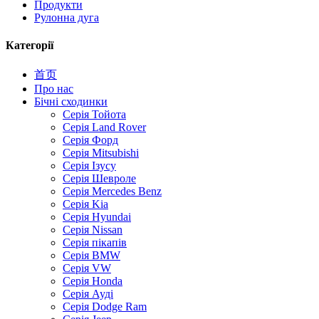
Продукти
Рулонна дуга
Категорії
首页
Про нас
Бічні сходинки
Серія Тойота
Серія Land Rover
Серія Форд
Серія Mitsubishi
Серія Ізусу
Серія Шевроле
Серія Mercedes Benz
Серія Kia
Серія Hyundai
Серія Nissan
Серія пікапів
Серія BMW
Серія VW
Серія Honda
Серія Ауді
Серія Dodge Ram