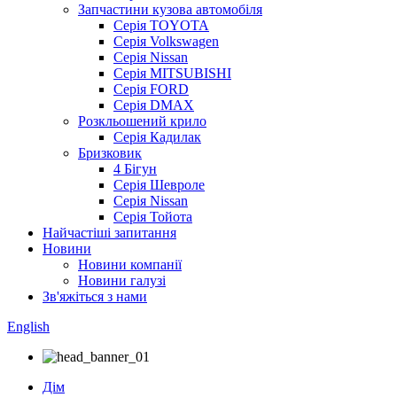
Запчастини кузова автомобіля
Серія TOYOTA
Серія Volkswagen
Серія Nissan
Серія MITSUBISHI
Серія FORD
Серія DMAX
Розкльошений крило
Серія Кадилак
Бризковик
4 Бігун
Серія Шевроле
Серія Nissan
Серія Тойота
Найчастіші запитання
Новини
Новини компанії
Новини галузі
Зв'яжіться з нами
English
Дім