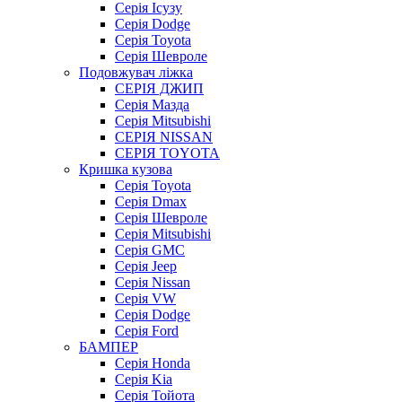
Серія Ісузу
Серія Dodge
Серія Toyota
Серія Шевроле
Подовжувач ліжка
СЕРІЯ ДЖИП
Серія Мазда
Серія Mitsubishi
СЕРІЯ NISSAN
СЕРІЯ TOYOTA
Кришка кузова
Серія Toyota
Серія Dmax
Серія Шевроле
Серія Mitsubishi
Серія GMC
Серія Jeep
Серія Nissan
Серія VW
Серія Dodge
Серія Ford
БАМПЕР
Серія Honda
Серія Kia
Серія Тойота