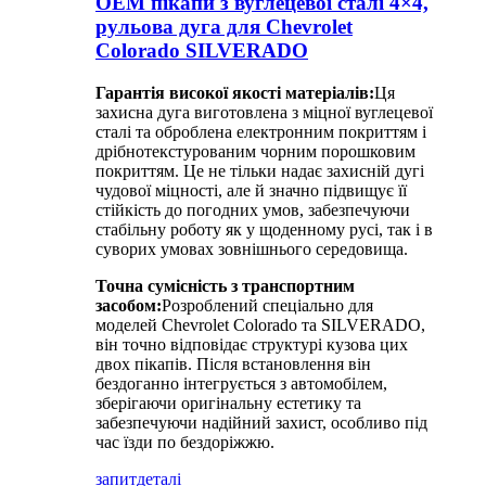
OEM пікапи з вуглецевої сталі 4×4,
рульова дуга для Chevrolet
Colorado SILVERADO
Гарантія високої якості матеріалів:
Ця
захисна дуга виготовлена ​​з міцної вуглецевої
сталі та оброблена електронним покриттям і
дрібнотекстурованим чорним порошковим
покриттям. Це не тільки надає захисній дугі
чудової міцності, але й значно підвищує її
стійкість до погодних умов, забезпечуючи
стабільну роботу як у щоденному русі, так і в
суворих умовах зовнішнього середовища.
Точна сумісність з транспортним
засобом:
Розроблений спеціально для
моделей Chevrolet Colorado та SILVERADO,
він точно відповідає структурі кузова цих
двох пікапів. Після встановлення він
бездоганно інтегрується з автомобілем,
зберігаючи оригінальну естетику та
забезпечуючи надійний захист, особливо під
час їзди по бездоріжжю.
запит
деталі