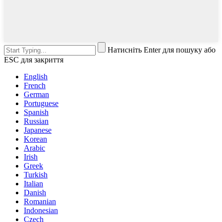
Натисніть Enter для пошуку або
ESC для закриття
English
French
German
Portuguese
Spanish
Russian
Japanese
Korean
Arabic
Irish
Greek
Turkish
Italian
Danish
Romanian
Indonesian
Czech