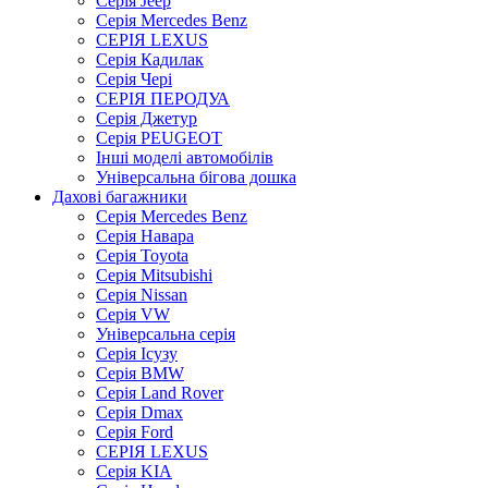
Серія Jeep
Серія Mercedes Benz
СЕРІЯ LEXUS
Серія Кадилак
Серія Чері
СЕРІЯ ПЕРОДУА
Серія Джетур
Серія PEUGEOT
Інші моделі автомобілів
Універсальна бігова дошка
Дахові багажники
Серія Mercedes Benz
Серія Навара
Серія Toyota
Серія Mitsubishi
Серія Nissan
Серія VW
Універсальна серія
Серія Ісузу
Серія BMW
Серія Land Rover
Серія Dmax
Серія Ford
СЕРІЯ LEXUS
Серія KIA