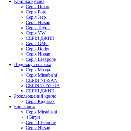
Кришка кузова
Серія Dmax
Серія Ford
Серія Jeep
Серія Nissan
Серія Toyota
Серія VW
СЕРІЯ ДЖИП
Серія GMC
Серія Dodge
Серія Nissan
Серія Шевроле
Подовжувач ліжка
Серія Мазда
Серія Mitsubishi
СЕРІЯ NISSAN
СЕРІЯ TOYOTA
СЕРІЯ ДЖИП
Розкльошений крило
Серія Кадилак
Бризковик
Серія Mitsubishi
4 Бігун
Серія Шевроле
Серія Nissan