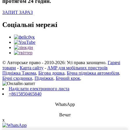
протягом 24 годин.
ЗАПИТ ЗАРАЗ
Соціальні мережі
© Авторське право - 2010-2026: Усі права захищено.
Гарячі
товари
-
Карта сайту
-
AMP для мобільних пристроїв
Підніжка Такома
,
Бігова дошка
,
Бічна підніжка автомобіля
,
Бічні сходинки
,
Підніжки
,
Бічний крок
,
Надіслати електронного листа
+8615850465840
WhatsApp
Вечат
x