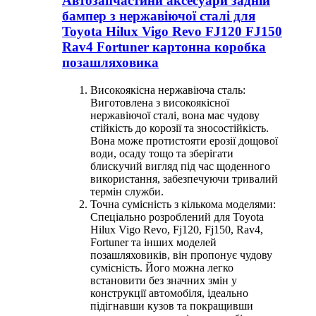
Автозапчастини аксесуари задній
бампер з нержавіючої сталі для
Toyota Hilux Vigo Revo FJ120 FJ150
Rav4 Fortuner картонна коробка
позашляховика
Високоякісна нержавіюча сталь:
Виготовлена ​​з високоякісної
нержавіючої сталі, вона має чудову
стійкість до корозії та зносостійкість.
Вона може протистояти ерозії дощової
води, осаду тощо та зберігати
блискучий вигляд під час щоденного
використання, забезпечуючи тривалий
термін служби.
Точна сумісність з кількома моделями:
Спеціально розроблений для Toyota
Hilux Vigo Revo, Fj120, Fj150, Rav4,
Fortuner та інших моделей
позашляховиків, він пропонує чудову
сумісність. Його можна легко
встановити без значних змін у
конструкції автомобіля, ідеально
підігнавши кузов та покращивши