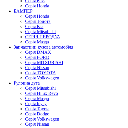
Серія KIA
Серія Honda
БАМПЕР
Серія Honda
Серія Тойота
Серія Kia
Серія Mitsubishi
СЕРІЯ ПЕРОДУА
Серія Мазда
Запчастини кузова автомобіля
Серія DMAX
Серія FORD
Серія MITSUBISHI
Серія Nissan
Серія TOYOTA
Серія Volkswagen
Рулонна дуга
Серія Mitsubishi
Серія Hilux Revo
Серія Мазда
Серія Ісузу
Серія Toyota
Серія Dodge
Серія Volkswagen
Серія Nissan