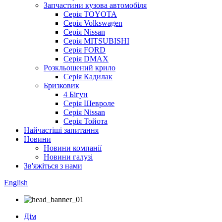
Запчастини кузова автомобіля
Серія TOYOTA
Серія Volkswagen
Серія Nissan
Серія MITSUBISHI
Серія FORD
Серія DMAX
Розкльошений крило
Серія Кадилак
Бризковик
4 Бігун
Серія Шевроле
Серія Nissan
Серія Тойота
Найчастіші запитання
Новини
Новини компанії
Новини галузі
Зв'яжіться з нами
English
Дім