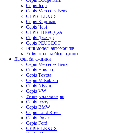
Серія Dodge Ram
Серія Jeep
Серія Mercedes Benz
СЕРІЯ LEXUS
Серія Кадилак
Серія Чері
СЕРІЯ ПЕРОДУА
Серія Джетур
Серія PEUGEOT
Інші моделі автомобілів
Універсальна бігова дошка
Дахові багажники
Серія Mercedes Benz
Серія Навара
Серія Toyota
Серія Mitsubishi
Серія Nissan
Серія VW
Універсальна серія
Серія Ісузу
Серія BMW
Серія Land Rover
Серія Dmax
Серія Ford
СЕРІЯ LEXUS