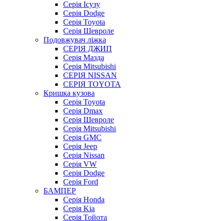
Серія Ісузу
Серія Dodge
Серія Toyota
Серія Шевроле
Подовжувач ліжка
СЕРІЯ ДЖИП
Серія Мазда
Серія Mitsubishi
СЕРІЯ NISSAN
СЕРІЯ TOYOTA
Кришка кузова
Серія Toyota
Серія Dmax
Серія Шевроле
Серія Mitsubishi
Серія GMC
Серія Jeep
Серія Nissan
Серія VW
Серія Dodge
Серія Ford
БАМПЕР
Серія Honda
Серія Kia
Серія Тойота