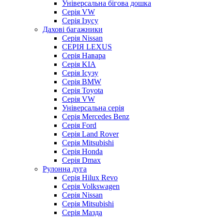
Універсальна бігова дошка
Серія VW
Серія Ізусу
Дахові багажники
Серія Nissan
СЕРІЯ LEXUS
Серія Навара
Серія KIA
Серія Ісузу
Серія BMW
Серія Toyota
Серія VW
Універсальна серія
Серія Mercedes Benz
Серія Ford
Серія Land Rover
Серія Mitsubishi
Серія Honda
Серія Dmax
Рулонна дуга
Серія Hilux Revo
Серія Volkswagen
Серія Nissan
Серія Mitsubishi
Серія Мазда