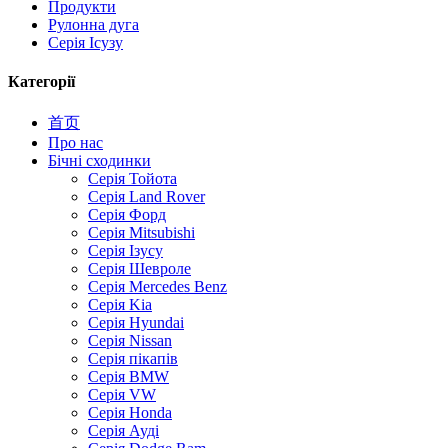
Продукти
Рулонна дуга
Серія Ісузу
Категорії
首页
Про нас
Бічні сходинки
Серія Тойота
Серія Land Rover
Серія Форд
Серія Mitsubishi
Серія Ізусу
Серія Шевроле
Серія Mercedes Benz
Серія Kia
Серія Hyundai
Серія Nissan
Серія пікапів
Серія BMW
Серія VW
Серія Honda
Серія Ауді