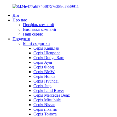
Дім
Про нас
Профіль компанії
Виставка компанії
Наш сервіс
Продукти
Бічні сходинки
Серія Кадилак
Серія Шевроле
Серія Dodge Ram
Серія Ауді
Серія Форд
Серія BMW
Серія Honda
Серія Hyundai
Серія Jeep
Серія Land Rover
Серія Mercedes Benz
Серія Mitsubishi
Серія Nissan
Серія пікапів
Серія Тойота