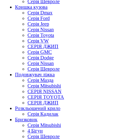
Серія Шевроле
Кришка кузова
Серія Dmax
Серія Ford
Серія Jeep
Серія Nissan
Серія Toyota
Серія VW
СЕРІЯ ДЖИП
Серія GMC
Серія Dodge
Серія Nissan
Серія Шевроле
Подовжувач ліжка
Серія Мазда
Серія Mitsubishi
СЕРІЯ NISSAN
СЕРІЯ TOYOTA
СЕРІЯ ДЖИП
Розкльошений крило
Серія Кадилак
Бризковик
Серія Mitsubishi
4 Бігун
Серія Шевроле