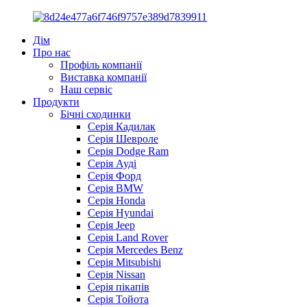
Дім
Про нас
Профіль компанії
Виставка компанії
Наш сервіс
Продукти
Бічні сходинки
Серія Кадилак
Серія Шевроле
Серія Dodge Ram
Серія Ауді
Серія Форд
Серія BMW
Серія Honda
Серія Hyundai
Серія Jeep
Серія Land Rover
Серія Mercedes Benz
Серія Mitsubishi
Серія Nissan
Серія пікапів
Серія Тойота