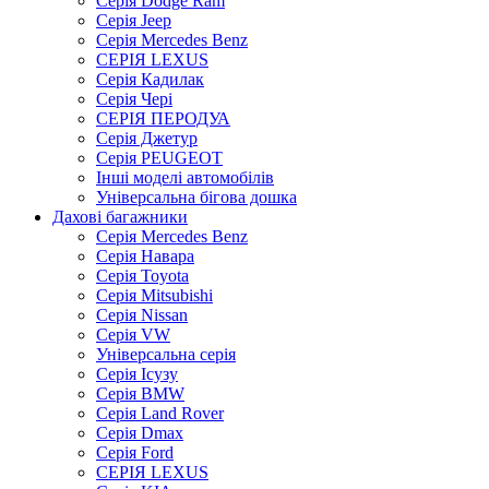
Серія Dodge Ram
Серія Jeep
Серія Mercedes Benz
СЕРІЯ LEXUS
Серія Кадилак
Серія Чері
СЕРІЯ ПЕРОДУА
Серія Джетур
Серія PEUGEOT
Інші моделі автомобілів
Універсальна бігова дошка
Дахові багажники
Серія Mercedes Benz
Серія Навара
Серія Toyota
Серія Mitsubishi
Серія Nissan
Серія VW
Універсальна серія
Серія Ісузу
Серія BMW
Серія Land Rover
Серія Dmax
Серія Ford
СЕРІЯ LEXUS