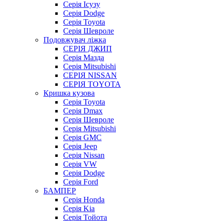
Серія Ісузу
Серія Dodge
Серія Toyota
Серія Шевроле
Подовжувач ліжка
СЕРІЯ ДЖИП
Серія Мазда
Серія Mitsubishi
СЕРІЯ NISSAN
СЕРІЯ TOYOTA
Кришка кузова
Серія Toyota
Серія Dmax
Серія Шевроле
Серія Mitsubishi
Серія GMC
Серія Jeep
Серія Nissan
Серія VW
Серія Dodge
Серія Ford
БАМПЕР
Серія Honda
Серія Kia
Серія Тойота