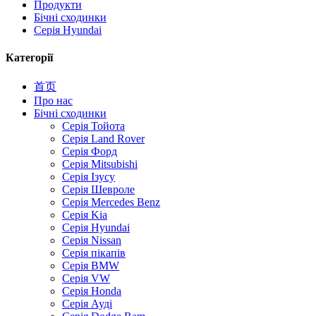
Продукти
Бічні сходинки
Серія Hyundai
Категорії
首页
Про нас
Бічні сходинки
Серія Тойота
Серія Land Rover
Серія Форд
Серія Mitsubishi
Серія Ізусу
Серія Шевроле
Серія Mercedes Benz
Серія Kia
Серія Hyundai
Серія Nissan
Серія пікапів
Серія BMW
Серія VW
Серія Honda
Серія Ауді