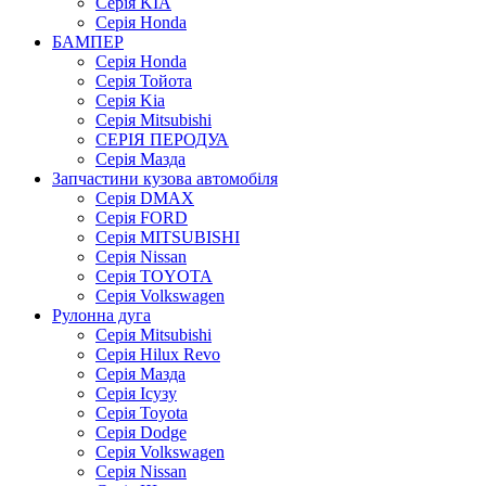
Серія KIA
Серія Honda
БАМПЕР
Серія Honda
Серія Тойота
Серія Kia
Серія Mitsubishi
СЕРІЯ ПЕРОДУА
Серія Мазда
Запчастини кузова автомобіля
Серія DMAX
Серія FORD
Серія MITSUBISHI
Серія Nissan
Серія TOYOTA
Серія Volkswagen
Рулонна дуга
Серія Mitsubishi
Серія Hilux Revo
Серія Мазда
Серія Ісузу
Серія Toyota
Серія Dodge
Серія Volkswagen
Серія Nissan