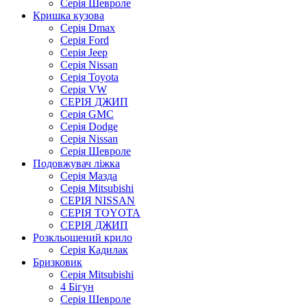
Серія Шевроле
Кришка кузова
Серія Dmax
Серія Ford
Серія Jeep
Серія Nissan
Серія Toyota
Серія VW
СЕРІЯ ДЖИП
Серія GMC
Серія Dodge
Серія Nissan
Серія Шевроле
Подовжувач ліжка
Серія Мазда
Серія Mitsubishi
СЕРІЯ NISSAN
СЕРІЯ TOYOTA
СЕРІЯ ДЖИП
Розкльошений крило
Серія Кадилак
Бризковик
Серія Mitsubishi
4 Бігун
Серія Шевроле