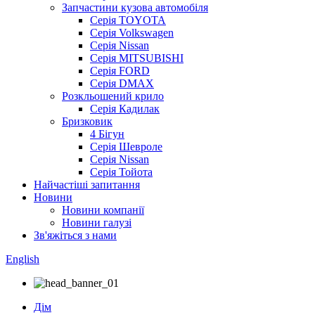
Запчастини кузова автомобіля
Серія TOYOTA
Серія Volkswagen
Серія Nissan
Серія MITSUBISHI
Серія FORD
Серія DMAX
Розкльошений крило
Серія Кадилак
Бризковик
4 Бігун
Серія Шевроле
Серія Nissan
Серія Тойота
Найчастіші запитання
Новини
Новини компанії
Новини галузі
Зв'яжіться з нами
English
Дім