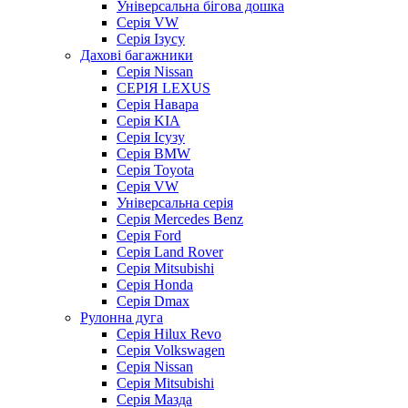
Універсальна бігова дошка
Серія VW
Серія Ізусу
Дахові багажники
Серія Nissan
СЕРІЯ LEXUS
Серія Навара
Серія KIA
Серія Ісузу
Серія BMW
Серія Toyota
Серія VW
Універсальна серія
Серія Mercedes Benz
Серія Ford
Серія Land Rover
Серія Mitsubishi
Серія Honda
Серія Dmax
Рулонна дуга
Серія Hilux Revo
Серія Volkswagen
Серія Nissan
Серія Mitsubishi
Серія Мазда