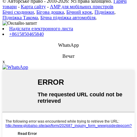
© Авторське право - 2010-2026: Усі права захищено.
Гарячі
товари
-
Карта сайту
-
AMP для мобільних пристроїв
Бічні сходинки
,
Бігова дошка
,
Бічний крок
,
Підніжки
,
Підніжка Такома
,
Бічна підніжка автомобіля
,
Надіслати електронного листа
+8615850465840
WhatsApp
Вечат
x