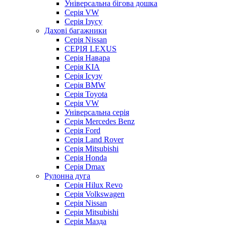
Універсальна бігова дошка
Серія VW
Серія Ізусу
Дахові багажники
Серія Nissan
СЕРІЯ LEXUS
Серія Навара
Серія KIA
Серія Ісузу
Серія BMW
Серія Toyota
Серія VW
Універсальна серія
Серія Mercedes Benz
Серія Ford
Серія Land Rover
Серія Mitsubishi
Серія Honda
Серія Dmax
Рулонна дуга
Серія Hilux Revo
Серія Volkswagen
Серія Nissan
Серія Mitsubishi
Серія Мазда