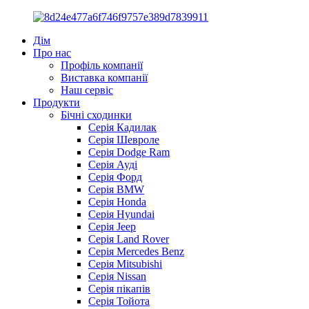
Дім
Про нас
Профіль компанії
Виставка компанії
Наш сервіс
Продукти
Бічні сходинки
Серія Кадилак
Серія Шевроле
Серія Dodge Ram
Серія Ауді
Серія Форд
Серія BMW
Серія Honda
Серія Hyundai
Серія Jeep
Серія Land Rover
Серія Mercedes Benz
Серія Mitsubishi
Серія Nissan
Серія пікапів
Серія Тойота