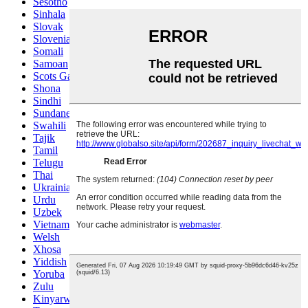
Sesotho
Sinhala
Slovak
Slovenian
Somali
Samoan
Scots Gaelic
Shona
Sindhi
Sundanese
Swahili
Tajik
Tamil
Telugu
Thai
Ukrainian
Urdu
Uzbek
Vietnamese
Welsh
Xhosa
Yiddish
Yoruba
Zulu
Kinyarwanda