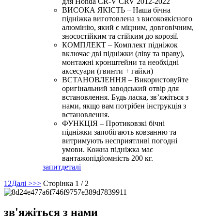
для Honda CR-V CRV 2012-2022
ВИСОКА ЯКІСТЬ – Наша бічна
підніжка виготовлена ​​з високоякісного
алюмінію, який є міцним, довговічним,
зносостійким та стійким до корозії.
КОМПЛЕКТ – Комплект підніжок
включає дві підніжки (ліву та праву),
монтажні кронштейни та необхідні
аксесуари (гвинти + гайки)
ВСТАНОВЛЕННЯ – Використовуйте
оригінальний заводський отвір для
встановлення. Будь ласка, зв’яжіться з
нами, якщо вам потрібен інструкція з
встановлення.
ФУНКЦІЯ – Протиковзкі бічні
підніжки запобігають ковзанню та
витримують несприятливі погодні
умови. Кожна підніжка має
вантажопідйомність 200 кг.
запит
деталі
1
2
Далі >
>>
Сторінка 1 / 2
зв'яжіться з нами