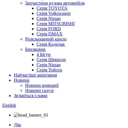
Запчастини кузова автомобіля
Серія TOYOTA
Серія Volkswagen
Серія Nissan
Серія MITSUBISHI
Серія FORD
Серія DMAX
Розкльошений крило
Серія Кадилак
Бризковик
4 Бігун
Серія Шевроле
Серія Nissan
Серія Тойота
Найчастіші запитання
Новини
Новини компанії
Новини галузі
Зв'яжіться з нами
English
Дім