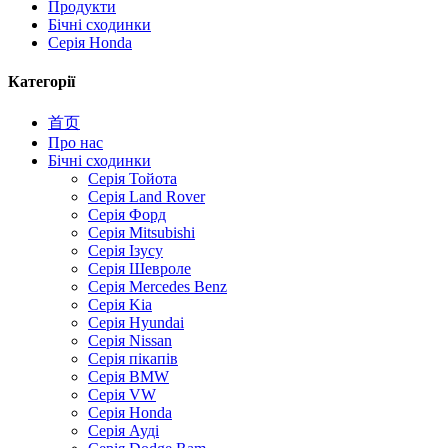
Продукти
Бічні сходинки
Серія Honda
Категорії
首页
Про нас
Бічні сходинки
Серія Тойота
Серія Land Rover
Серія Форд
Серія Mitsubishi
Серія Ізусу
Серія Шевроле
Серія Mercedes Benz
Серія Kia
Серія Hyundai
Серія Nissan
Серія пікапів
Серія BMW
Серія VW
Серія Honda
Серія Ауді