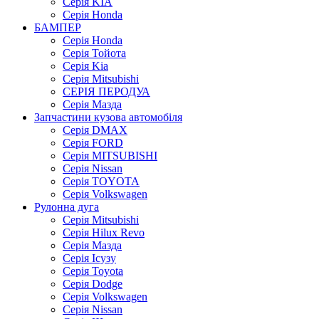
Серія KIA
Серія Honda
БАМПЕР
Серія Honda
Серія Тойота
Серія Kia
Серія Mitsubishi
СЕРІЯ ПЕРОДУА
Серія Мазда
Запчастини кузова автомобіля
Серія DMAX
Серія FORD
Серія MITSUBISHI
Серія Nissan
Серія TOYOTA
Серія Volkswagen
Рулонна дуга
Серія Mitsubishi
Серія Hilux Revo
Серія Мазда
Серія Ісузу
Серія Toyota
Серія Dodge
Серія Volkswagen
Серія Nissan