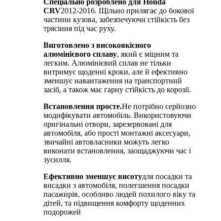
Спеціально розроблено для Honda
CRV
2012-2016. Щільно прилягає до бокової
частини кузова, забезпечуючи стійкість без
трясіння під час руху.
Виготовлено з високоякісного
алюмінієвого сплаву
, який є міцним та
легким. Алюмінієвий сплав не тільки
витримує щоденні кроки, але й ефективно
зменшує навантаження на транспортний
засіб, а також має гарну стійкість до корозії.
Встановлення просте.
Не потрібно серйозно
модифікувати автомобіль. Використовуючи
оригінальні отвори, зарезервовані для
автомобіля, або прості монтажні аксесуари,
звичайні автовласники можуть легко
виконати встановлення, заощаджуючи час і
зусилля.
Ефективно зменшує висоту
для посадки та
висадки з автомобіля, полегшення посадки
пасажирів, особливо людей похилого віку та
дітей, та підвищення комфорту щоденних
подорожей