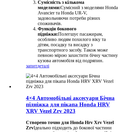
Сумісність з кількома
моделями:
Сумісний з моделями Honda
Avancier та Honda UR-V,
задовольняючи потреби різних
споживачів.
Функція бокового
підніжки:
Полегшує пасажирам,
особливо людям похилого віку та
дітям, посадку та висадку з
транспортного засобу. Також може
певною мірою захистити бічну частину
кузова автомобіля від подряпин.
запит
деталі
4×4 Автомобільні аксесуари Бічна
підніжка для пікапа Honda HRV
XRV Vezel Zrv 2023
Створено точно для Honda Hrv Xrv Vezel
Zrv
Ідеально підходить до бокової частини