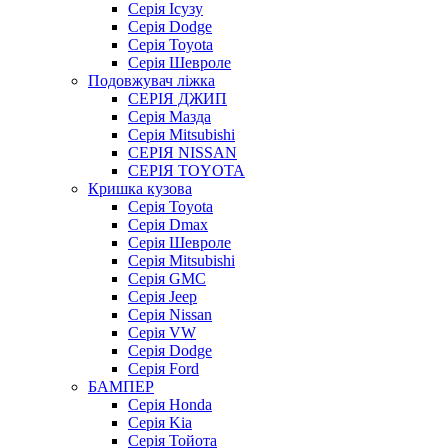
Серія Ісузу
Серія Dodge
Серія Toyota
Серія Шевроле
Подовжувач ліжка
СЕРІЯ ДЖИП
Серія Мазда
Серія Mitsubishi
СЕРІЯ NISSAN
СЕРІЯ TOYOTA
Кришка кузова
Серія Toyota
Серія Dmax
Серія Шевроле
Серія Mitsubishi
Серія GMC
Серія Jeep
Серія Nissan
Серія VW
Серія Dodge
Серія Ford
БАМПЕР
Серія Honda
Серія Kia
Серія Тойота