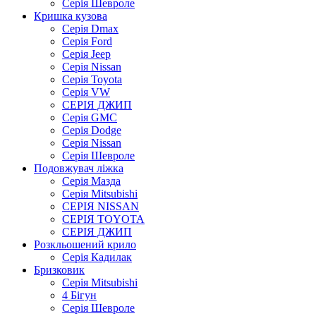
Серія Шевроле
Кришка кузова
Серія Dmax
Серія Ford
Серія Jeep
Серія Nissan
Серія Toyota
Серія VW
СЕРІЯ ДЖИП
Серія GMC
Серія Dodge
Серія Nissan
Серія Шевроле
Подовжувач ліжка
Серія Мазда
Серія Mitsubishi
СЕРІЯ NISSAN
СЕРІЯ TOYOTA
СЕРІЯ ДЖИП
Розкльошений крило
Серія Кадилак
Бризковик
Серія Mitsubishi
4 Бігун
Серія Шевроле