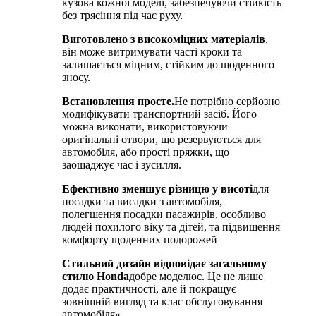
кузова кожної моделі, забезпечуючи стійкість
без трясіння під час руху.
Виготовлено з високоміцних матеріалів
,
він може витримувати часті кроки та
залишається міцним, стійким до щоденного
зносу.
Встановлення просте.
Не потрібно серйозно
модифікувати транспортний засіб. Його
можна виконати, використовуючи
оригінальні отвори, що резервуються для
автомобіля, або прості пряжки, що
заощаджує час і зусилля.
Ефективно зменшує різницю у висоті
для
посадки та висадки з автомобіля,
полегшення посадки пасажирів, особливо
людей похилого віку та дітей, та підвищення
комфорту щоденних подорожей
Стильний дизайн відповідає загальному
стилю Honda
добре моделює. Це не лише
додає практичності, але й покращує
зовнішній вигляд та клас обслуговування
автомобіля».