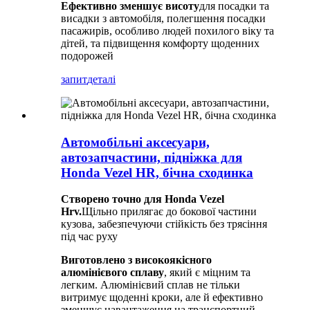
Ефективно зменшує висоту
для посадки та
висадки з автомобіля, полегшення посадки
пасажирів, особливо людей похилого віку та
дітей, та підвищення комфорту щоденних
подорожей
запит
деталі
Автомобільні аксесуари,
автозапчастини, підніжка для
Honda Vezel HR, бічна сходинка
Створено точно для Honda Vezel
Hrv.
Щільно прилягає до бокової частини
кузова, забезпечуючи стійкість без трясіння
під час руху
Виготовлено з високоякісного
алюмінієвого сплаву
, який є міцним та
легким. Алюмінієвий сплав не тільки
витримує щоденні кроки, але й ефективно
зменшує навантаження на транспортний