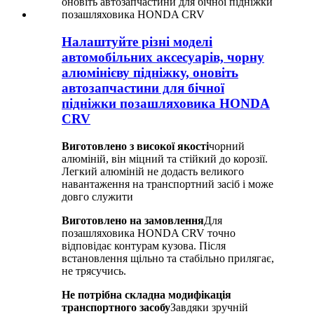
Налаштуйте різні моделі
автомобільних аксесуарів, чорну
алюмінієву підніжку, оновіть
автозапчастини для бічної
підніжки позашляховика HONDA
CRV
Виготовлено з високої якості
чорний
алюміній, він міцний та стійкий до корозії.
Легкий алюміній не додасть великого
навантаження на транспортний засіб і може
довго служити
Виготовлено на замовлення
Для
позашляховика HONDA CRV точно
відповідає контурам кузова. Після
встановлення щільно та стабільно прилягає,
не трясучись.
Не потрібна складна модифікація
транспортного засобу
Завдяки зручній