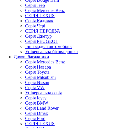
Серія Dodge Ram
Серія Jeep
Серія Mercedes Benz
СЕРІЯ LEXUS
Серія Кадилак
Серія Чері
СЕРІЯ ПЕРОДУА
Серія Джетур
Серія PEUGEOT
Інші моделі автомобілів
Універсальна бігова дошка
Дахові багажники
Серія Mercedes Benz
Серія Навара
Серія Toyota
Серія Mitsubishi
Серія Nissan
Серія VW
Універсальна серія
Серія Ісузу
Серія BMW
Серія Land Rover
Серія Dmax
Серія Ford
СЕРІЯ LEXUS