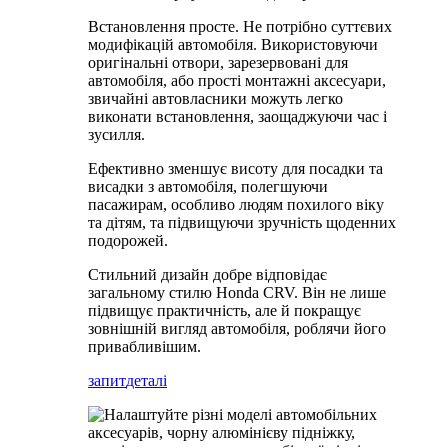
Встановлення просте. Не потрібно суттєвих
модифікацій автомобіля. Використовуючи
оригінальні отвори, зарезервовані для
автомобіля, або прості монтажні аксесуари,
звичайні автовласники можуть легко
виконати встановлення, заощаджуючи час і
зусилля.
Ефективно зменшує висоту для посадки та
висадки з автомобіля, полегшуючи
пасажирам, особливо людям похилого віку
та дітям, та підвищуючи зручність щоденних
подорожей.
Стильний дизайн добре відповідає
загальному стилю Honda CRV. Він не лише
підвищує практичність, але й покращує
зовнішній вигляд автомобіля, роблячи його
привабливішим.
запит
деталі