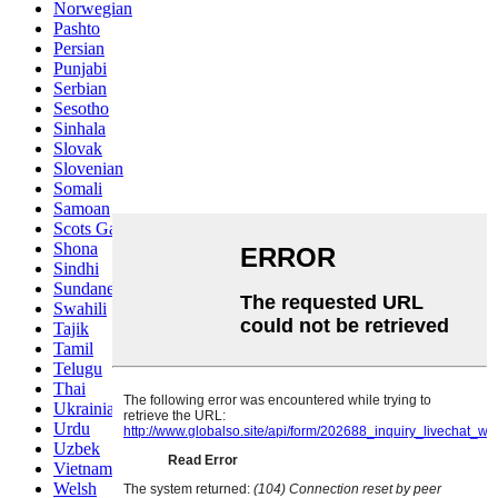
Norwegian
Pashto
Persian
Punjabi
Serbian
Sesotho
Sinhala
Slovak
Slovenian
Somali
Samoan
Scots Gaelic
Shona
Sindhi
Sundanese
Swahili
Tajik
Tamil
Telugu
Thai
Ukrainian
Urdu
Uzbek
Vietnamese
Welsh