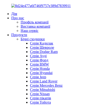
Дім
Про нас
Профіль компанії
Виставка компанії
Наш сервіс
Продукти
Бічні сходинки
Серія Кадилак
Серія Шевроле
Серія Dodge Ram
Серія Ауді
Серія Форд
Серія BMW
Серія Honda
Серія Hyundai
Серія Jeep
Серія Land Rover
Серія Mercedes Benz
Серія Mitsubishi
Серія Nissan
Серія пікапів
Серія Тойота