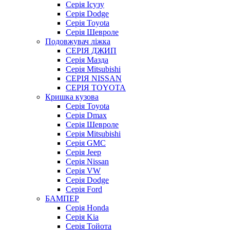
Серія Ісузу
Серія Dodge
Серія Toyota
Серія Шевроле
Подовжувач ліжка
СЕРІЯ ДЖИП
Серія Мазда
Серія Mitsubishi
СЕРІЯ NISSAN
СЕРІЯ TOYOTA
Кришка кузова
Серія Toyota
Серія Dmax
Серія Шевроле
Серія Mitsubishi
Серія GMC
Серія Jeep
Серія Nissan
Серія VW
Серія Dodge
Серія Ford
БАМПЕР
Серія Honda
Серія Kia
Серія Тойота