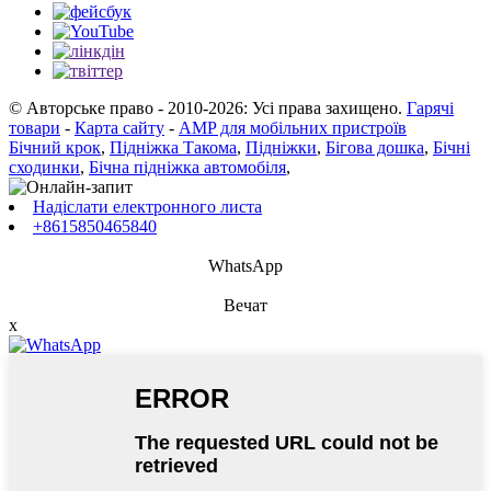
© Авторське право - 2010-2026: Усі права захищено.
Гарячі
товари
-
Карта сайту
-
AMP для мобільних пристроїв
Бічний крок
,
Підніжка Такома
,
Підніжки
,
Бігова дошка
,
Бічні
сходинки
,
Бічна підніжка автомобіля
,
Надіслати електронного листа
+8615850465840
WhatsApp
Вечат
x