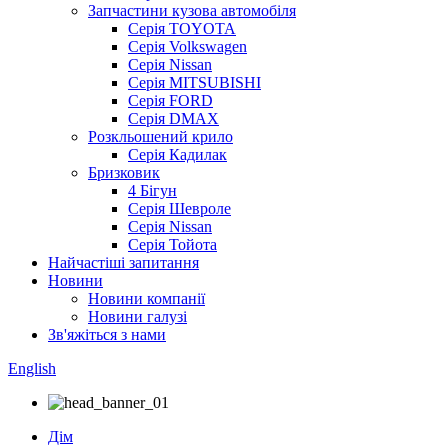
Запчастини кузова автомобіля
Серія TOYOTA
Серія Volkswagen
Серія Nissan
Серія MITSUBISHI
Серія FORD
Серія DMAX
Розкльошений крило
Серія Кадилак
Бризковик
4 Бігун
Серія Шевроле
Серія Nissan
Серія Тойота
Найчастіші запитання
Новини
Новини компанії
Новини галузі
Зв'яжіться з нами
English
Дім