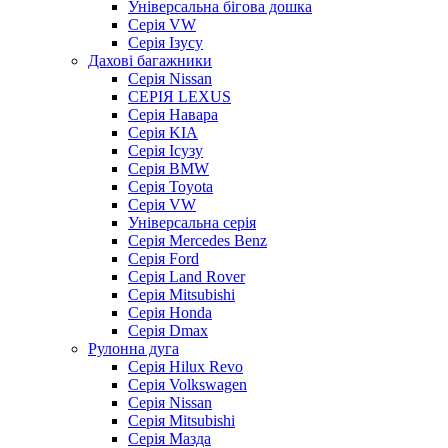
Універсальна бігова дошка
Серія VW
Серія Ізусу
Дахові багажники
Серія Nissan
СЕРІЯ LEXUS
Серія Навара
Серія KIA
Серія Ісузу
Серія BMW
Серія Toyota
Серія VW
Універсальна серія
Серія Mercedes Benz
Серія Ford
Серія Land Rover
Серія Mitsubishi
Серія Honda
Серія Dmax
Рулонна дуга
Серія Hilux Revo
Серія Volkswagen
Серія Nissan
Серія Mitsubishi
Серія Мазда