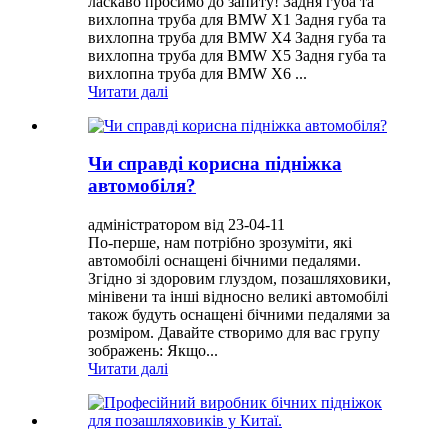
ласкаво просимо до запиту! Задня губа та
вихлопна труба для BMW X1 Задня губа та
вихлопна труба для BMW X4 Задня губа та
вихлопна труба для BMW X5 Задня губа та
вихлопна труба для BMW X6 ...
Читати далі
Чи справді корисна підніжка
автомобіля?
адміністратором від 23-04-11
По-перше, нам потрібно зрозуміти, які
автомобілі оснащені бічними педалями.
Згідно зі здоровим глуздом, позашляховики,
мінівени та інші відносно великі автомобілі
також будуть оснащені бічними педалями за
розміром. Давайте створимо для вас групу
зображень: Якщо...
Читати далі