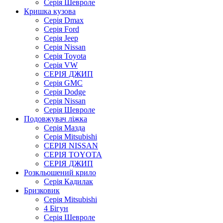
Серія Шевроле
Кришка кузова
Серія Dmax
Серія Ford
Серія Jeep
Серія Nissan
Серія Toyota
Серія VW
СЕРІЯ ДЖИП
Серія GMC
Серія Dodge
Серія Nissan
Серія Шевроле
Подовжувач ліжка
Серія Мазда
Серія Mitsubishi
СЕРІЯ NISSAN
СЕРІЯ TOYOTA
СЕРІЯ ДЖИП
Розкльошений крило
Серія Кадилак
Бризковик
Серія Mitsubishi
4 Бігун
Серія Шевроле