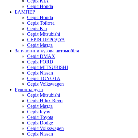
Серія KIA
Серія Honda
БАМПЕР
Серія Honda
Серія Тойота
Серія Kia
Серія Mitsubishi
СЕРІЯ ПЕРОДУА
Серія Мазда
Запчастини кузова автомобіля
Серія DMAX
Серія FORD
Серія MITSUBISHI
Серія Nissan
Серія TOYOTA
Серія Volkswagen
Рулонна дуга
Серія Mitsubishi
Серія Hilux Revo
Серія Мазда
Серія Ісузу
Серія Toyota
Серія Dodge
Серія Volkswagen
Серія Nissan