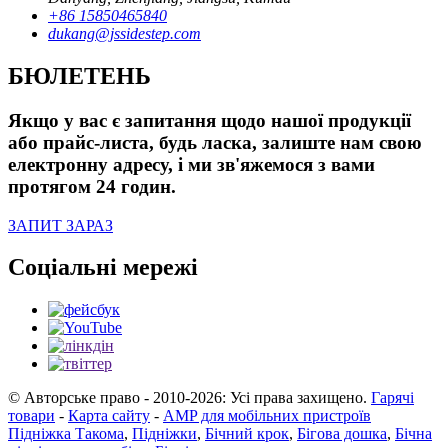
+86 15850465840
dukang@jssidestep.com
БЮЛЕТЕНЬ
Якщо у вас є запитання щодо нашої продукції
або прайс-листа, будь ласка, залиште нам свою
електронну адресу, і ми зв'яжемося з вами
протягом 24 годин.
ЗАПИТ ЗАРАЗ
Соціальні мережі
© Авторське право - 2010-2026: Усі права захищено.
Гарячі
товари
-
Карта сайту
-
AMP для мобільних пристроїв
Підніжка Такома
,
Підніжки
,
Бічний крок
,
Бігова дошка
,
Бічна