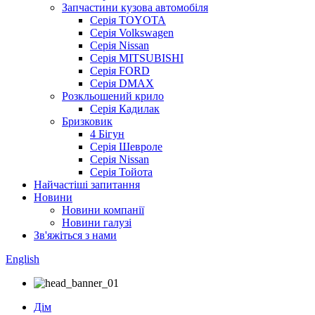
Запчастини кузова автомобіля
Серія TOYOTA
Серія Volkswagen
Серія Nissan
Серія MITSUBISHI
Серія FORD
Серія DMAX
Розкльошений крило
Серія Кадилак
Бризковик
4 Бігун
Серія Шевроле
Серія Nissan
Серія Тойота
Найчастіші запитання
Новини
Новини компанії
Новини галузі
Зв'яжіться з нами
English
Дім