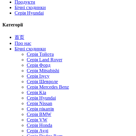
Продукти
Бічні сходинки
Серія Hyundai
Категорії
首页
Про нас
Бічні сходинки
Серія Тойота
Серія Land Rover
Серія Форд
Серія Mitsubishi
Серія Ізусу
Серія Шевроле
Серія Mercedes Benz
Серія Kia
Серія Hyundai
Серія Nissan
Серія пікапів
Серія BMW
Серія VW
Серія Honda
Серія Ауді