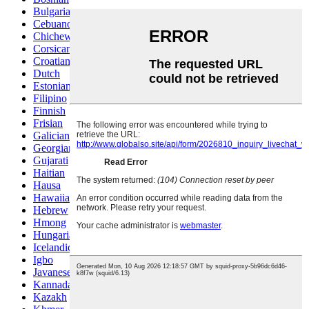
Bulgarian
Cebuano
Chichewa
Corsican
Croatian
Dutch
Estonian
Filipino
Finnish
Frisian
Galician
Georgian
Gujarati
Haitian
Hausa
Hawaiian
Hebrew
Hmong
Hungarian
Icelandic
Igbo
Javanese
Kannada
Kazakh