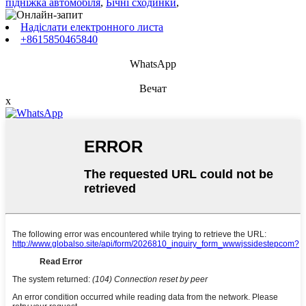
підніжка автомобіля
,
Бічні сходинки
,
Надіслати електронного листа
+8615850465840
WhatsApp
Вечат
x