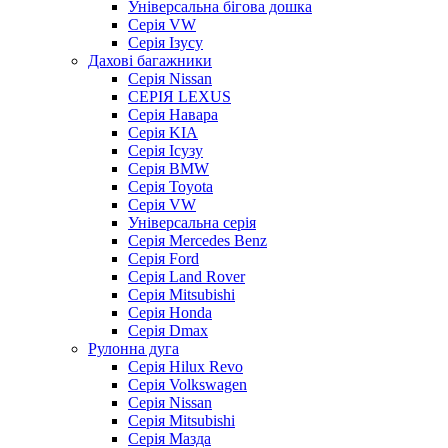
Універсальна бігова дошка
Серія VW
Серія Ізусу
Дахові багажники
Серія Nissan
СЕРІЯ LEXUS
Серія Навара
Серія KIA
Серія Ісузу
Серія BMW
Серія Toyota
Серія VW
Універсальна серія
Серія Mercedes Benz
Серія Ford
Серія Land Rover
Серія Mitsubishi
Серія Honda
Серія Dmax
Рулонна дуга
Серія Hilux Revo
Серія Volkswagen
Серія Nissan
Серія Mitsubishi
Серія Мазда