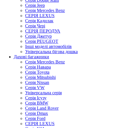
Серія Dodge Ram
Серія Jeep
Серія Mercedes Benz
СЕРІЯ LEXUS
Серія Кадилак
Серія Чері
СЕРІЯ ПЕРОДУА
Серія Джетур
Серія PEUGEOT
Інші моделі автомобілів
Універсальна бігова дошка
Дахові багажники
Серія Mercedes Benz
Серія Навара
Серія Toyota
Серія Mitsubishi
Серія Nissan
Серія VW
Універсальна серія
Серія Ісузу
Серія BMW
Серія Land Rover
Серія Dmax
Серія Ford
СЕРІЯ LEXUS