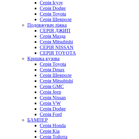
Серія Ісузу
Серія Dodge
Серія Toyota
Серія Шевроле
Подовжувач ліжка
СЕРІЯ ДЖИП
Серія Мазда
Серія Mitsubishi
СЕРІЯ NISSAN
СЕРІЯ TOYOTA
Кришка кузова
Серія Toyota
Серія Dmax
Серія Шевроле
Серія Mitsubishi
Серія GMC
Серія Jeep
Серія Nissan
Серія VW
Серія Dodge
Серія Ford
БАМПЕР
Серія Honda
Серія Kia
Серія Тойота