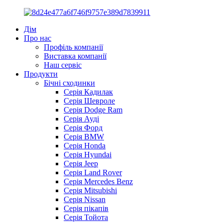
Дім
Про нас
Профіль компанії
Виставка компанії
Наш сервіс
Продукти
Бічні сходинки
Серія Кадилак
Серія Шевроле
Серія Dodge Ram
Серія Ауді
Серія Форд
Серія BMW
Серія Honda
Серія Hyundai
Серія Jeep
Серія Land Rover
Серія Mercedes Benz
Серія Mitsubishi
Серія Nissan
Серія пікапів
Серія Тойота